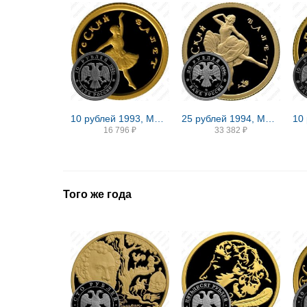
10 рублей 1993, ММД, балет Proof
25 рублей 1994, ММД, балет Proof
16 796
₽
33 382
₽
Того же года