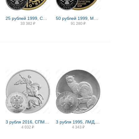
25 рублей 1999, СПМД, Раймонда Proof
50 рублей 1999, ММД, Кремль/Тяньаньмэнь Proof
33 382
₽
91 280
₽
3 рубля 2016, СПМД, Победоносец
3 рубля 1995, ЛМД, соболь
4 032
₽
4 343
₽