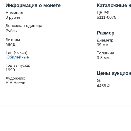
Информация о монете
Каталожные 
Номинал:
ЦБ РФ:
3 рубля
5111-0075
Денежная единица:
Рубль
Размер
Литеры:
Диаметр:
ММД
39
мм
Тип (чекан):
Толщина:
Юбилейные
3.3
мм
Год выпуска:
1999
Цены аукцио
Художник:
G:
Н.А.Носов.
4465
₽