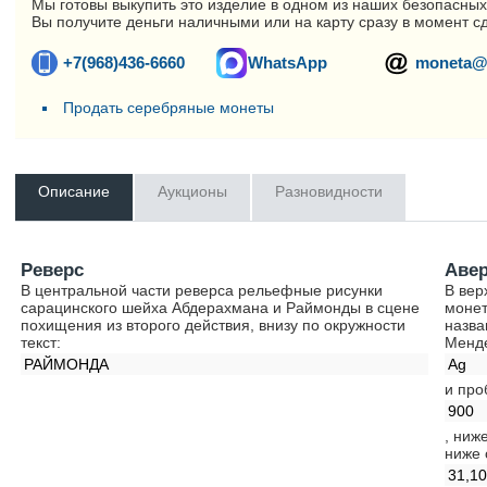
Мы готовы выкупить это изделие в одном из наших безопасных
Вы получите деньги наличными или на карту сразу в момент с
+7(968)436-6660
WhatsApp
moneta@
Продать серебряные монеты
Описание
Аукционы
Разновидности
Реверс
Аве
В центральной части реверса рельефные рисунки
В вер
сарацинского шейха Абдерахмана и Раймонды в сцене
монет
похищения из второго действия, внизу по окружности
назва
текст:
Менд
РАЙМОНДА
Ag
и про
900
, ниж
ниже 
31,1