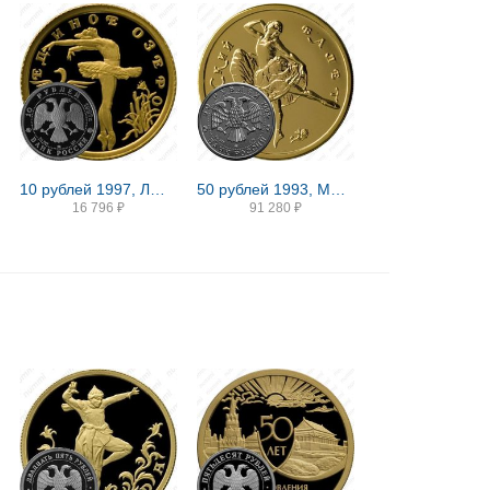
10 рублей 1997, ЛМД, Лебединое озеро Proof
50 рублей 1993, ММД, балет
16 796
₽
91 280
₽