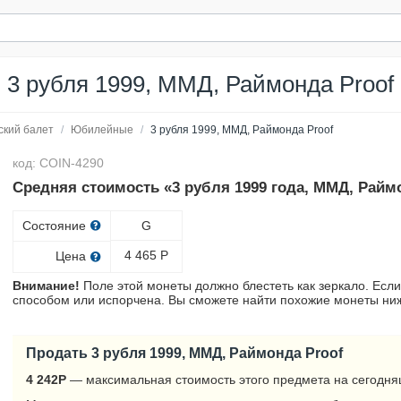
3 рубля 1999, ММД, Раймонда Proof
ский балет
/
Юбилейные
/
3 рубля 1999, ММД, Раймонда Proof
код: COIN-4290
Средняя стоимость «3 рубля 1999 года, ММД, Раймо
Состояние
G
4 465
Р
Цена
Внимание!
Поле этой монеты должно блестеть как зеркало. Если
способом или испорчена. Вы сможете найти похожие монеты ниж
Продать 3 рубля 1999, ММД, Раймонда Proof
4 242
Р
— максимальная стоимость этого предмета на сегодня