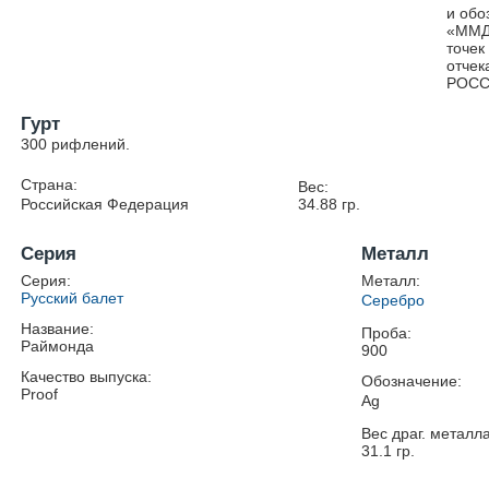
и обо
«ММД»
точек
отчек
РОСС
Гурт
300 рифлений.
Страна:
Вес:
Российская Федерация
34.88
гр.
Серия
Металл
Серия:
Металл:
Русский балет
Серебро
Название:
Проба:
Раймонда
900
Качество выпуска:
Обозначение:
Proof
Ag
Вес драг. металла
31.1
гр.