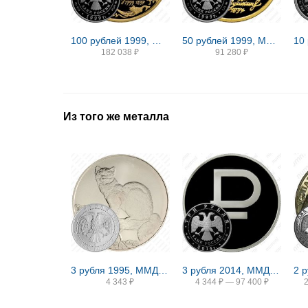
100 рублей 1999, ММД, сказки Пушкина Proof
50 рублей 1999, ММД, Пушкин Proof
182 038
₽
91 280
₽
Из того же металла
3 рубля 1995, ММД, соболь
3 рубля 2014, ММД, символ рубля proof
4 343
₽
4 344
₽
—
97 400
₽