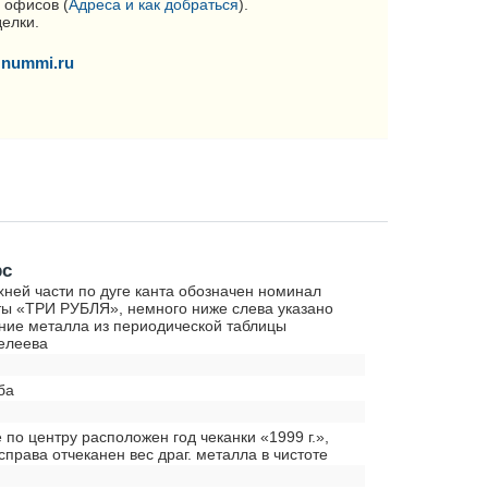
 офисов (
Адреса и как добраться
).
делки.
nummi.ru
рс
хней части по дуге канта обозначен номинал
ы «ТРИ РУБЛЯ», немного ниже слева указано
ние металла из периодической таблицы
елеева
ба
е по центру расположен год чеканки «1999 г.»,
справа отчеканен вес драг. металла в чистоте
0