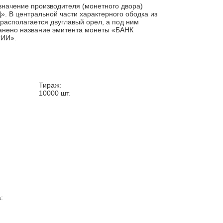
значение производителя (монетного двора)
. В центральной части характерного ободка из
 располагается двуглавый орел, а под ним
анено название эмитента монеты «БАНК
ИИ».
Тираж:
10000
шт.
: