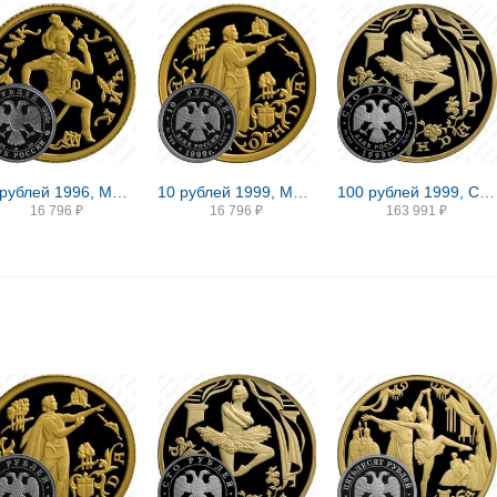
10 рублей 1996, ММД, Щелкунчик Proof
10 рублей 1999, ММД, Раймонда Proof
100 рублей 1999, СПМД, Раймонда, танцующая Раймонда
16 796
₽
16 796
₽
163 991
₽