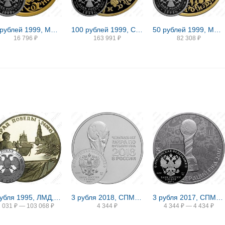
10 рублей 1999, ММД, Раймонда Proof
100 рублей 1999, СПМД, Раймонда, танцующая Раймонда
50 рублей 1999, ММД, Раймонда Proof
16 796
₽
163 991
₽
82 308
₽
2 рубля 1995, ЛМД, Парад Победы в Москве (Флаги у Кремлёвской стены), ошибка
3 рубля 2018, СПМД, ЧМ по футболу
3 рубля 2017, СПМД, Кубок конфедераций Proof
2 031
₽
—
103 068
₽
4 344
₽
4 344
₽
—
4 434
₽