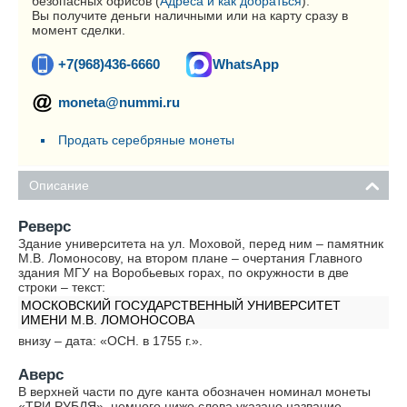
безопасных офисов (
Адреса и как добраться
).
Вы получите деньги наличными или на карту сразу в
момент сделки.
+7(968)436-6660
WhatsApp
moneta@nummi.ru
Продать серебряные монеты
Описание
Реверс
Здание университета на ул. Моховой, перед ним – памятник
М.В. Ломоносову, на втором плане – очертания Главного
здания МГУ на Воробьевых горах, по окружности в две
строки – текст:
МОСКОВСКИЙ ГОСУДАРСТВЕННЫЙ УНИВЕРСИТЕТ
ИМЕНИ М.В. ЛОМОНОСОВА
внизу – дата: «ОСН. в 1755 г.».
Аверс
В верхней части по дуге канта обозначен номинал монеты
«ТРИ РУБЛЯ», немного ниже слева указано название