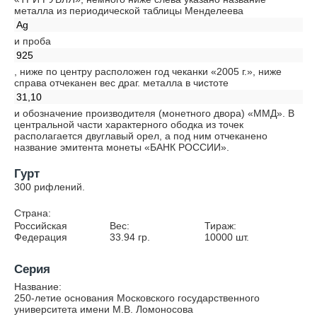
металла из периодической таблицы Менделеева
Ag
и проба
925
, ниже по центру расположен год чеканки «2005 г.», ниже
справа отчеканен вес драг. металла в чистоте
31,10
и обозначение производителя (монетного двора) «ММД». В
центральной части характерного ободка из точек
располагается двуглавый орел, а под ним отчеканено
название эмитента монеты «БАНК РОССИИ».
Гурт
300 рифлений.
Страна:
Российская
Вес:
Тираж:
Федерация
33.94
гр.
10000
шт.
Серия
Название:
250-летие основания Московского государственного
университета имени М.В. Ломоносова