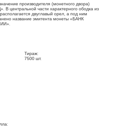
значение производителя (монетного двора)
. В центральной части характерного ободка из
 располагается двуглавый орел, а под ним
анено название эмитента монеты «БАНК
ИИ».
Тираж:
7500
шт.
лла: