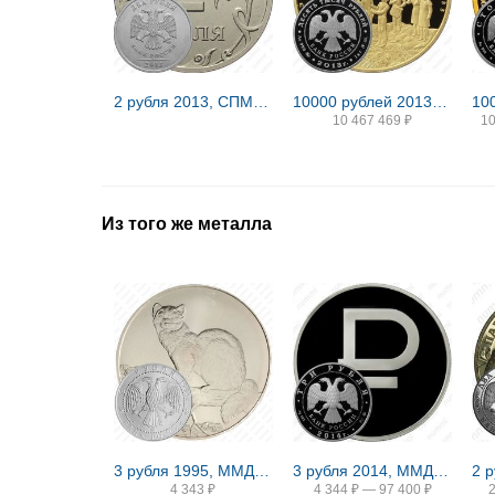
2 рубля 2013, СПМД, штемпель 2.2 (Ю.К.), 4.21 (А.С.), на верхнем листе прорези широкие, сглажены
10000 рублей 2013, ММД, Андреевский флаг Proof
10 467 469
₽
1
Из того же металла
3 рубля 1995, ММД, соболь
3 рубля 2014, ММД, символ рубля proof
4 343
₽
4 344
₽
—
97 400
₽