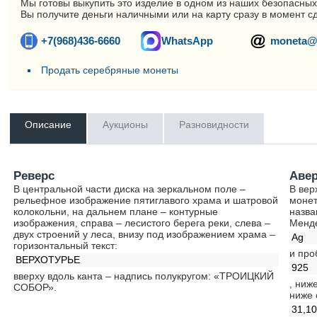
Мы готовы выкупить это изделие в одном из наших безопасных
Вы получите деньги наличными или на карту сразу в момент с
+7(968)436-6660
WhatsApp
moneta@
Продать серебряные монеты
Описание
Аукционы
Разновидности
Реверс
Аве
В центральной части диска на зеркальном поле –
В вер
рельефное изображение пятиглавого храма и шатровой
монет
колокольни, на дальнем плане – контурные
назва
изображения, справа – лесистого берега реки, слева –
Менд
двух строений у леса, внизу под изображением храма –
Ag
горизонтальный текст:
и про
ВЕРХОТУРЬЕ
925
вверху вдоль канта – надпись полукругом: «ТРОИЦКИЙ
, ниж
СОБОР».
ниже 
31,1