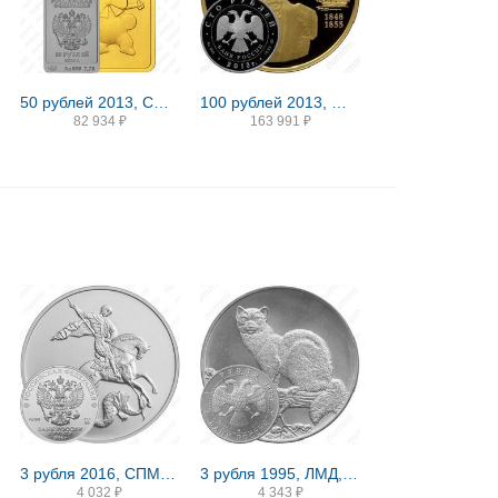
50 рублей 2013, СПМД, Зайка
100 рублей 2013, ММД, Невельский Proof
82 934
₽
163 991
₽
3 рубля 2016, СПМД, Победоносец
3 рубля 1995, ЛМД, соболь
4 032
₽
4 343
₽