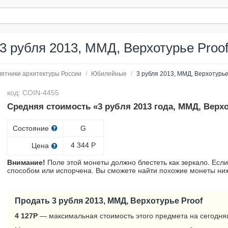
3 рубля 2013, ММД, Верхотурье Proo
ятники архитектуры России
/
Юбилейные
/
3 рубля 2013, ММД, Верхотурье
код: COIN-4455
Средняя стоимость «3 рубля 2013 года, ММД, Верхо
Состояние
G
4 344
Р
Цена
Внимание!
Поле этой монеты должно блестеть как зеркало. Если
способом или испорчена. Вы сможете найти похожие монеты ниж
Продать 3 рубля 2013, ММД, Верхотурье Proof
4 127
Р
— максимальная стоимость этого предмета на сегодня