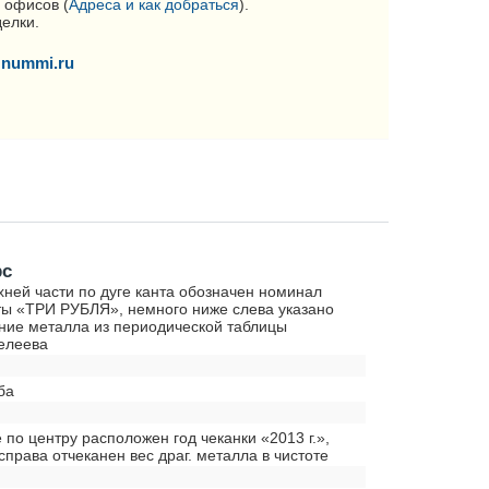
 офисов (
Адреса и как добраться
).
делки.
nummi.ru
рс
хней части по дуге канта обозначен номинал
ы «ТРИ РУБЛЯ», немного ниже слева указано
ние металла из периодической таблицы
елеева
ба
е по центру расположен год чеканки «2013 г.»,
справа отчеканен вес драг. металла в чистоте
0