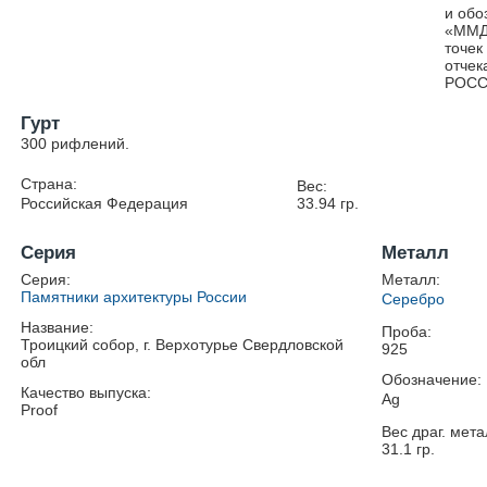
и обо
«ММД»
точек
отчек
РОСС
Гурт
300 рифлений.
Страна:
Вес:
Российская Федерация
33.94
гр.
Серия
Металл
Серия:
Металл:
Памятники архитектуры России
Серебро
Название:
Проба:
Троицкий собор, г. Верхотурье Свердловской
925
обл
Обозначение:
Качество выпуска:
Ag
Proof
Вес драг. мета
31.1
гр.