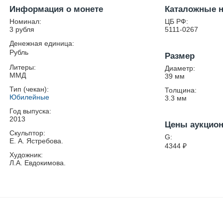
Информация о монете
Каталожные 
Номинал:
ЦБ РФ:
3 рубля
5111-0267
Денежная единица:
Рубль
Размер
Литеры:
Диаметр:
ММД
39
мм
Тип (чекан):
Толщина:
Юбилейные
3.3
мм
Год выпуска:
2013
Цены аукцио
Скульптор:
G:
Е. А. Ястребова.
4344
₽
Художник:
Л.А. Евдокимова.