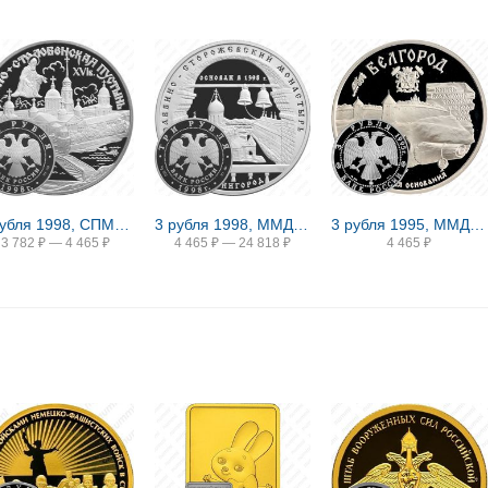
3 рубля 1998, СПМД, пустынь Proof
3 рубля 1998, ММД, монастырь Proof
3 рубля 1995, ММД, Белгород Proof
3 782
₽
—
4 465
₽
4 465
₽
—
24 818
₽
4 465
₽