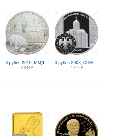
3 рубля 2010, ММД, Кулич и Пасха Proof
3 рубля 2008, СПМД, Владимир Proof
4 344
₽
4 344
₽