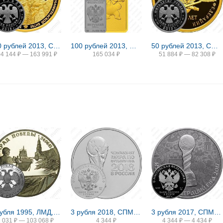
100 рублей 2013, СПМД, Сталинградская битва Proof
100 рублей 2013, ММД, Зайка
50 рублей 2013, СПМД, Генеральный штаб Proof
04 144
₽
—
163 991
₽
165 034
₽
51 884
₽
—
82 308
₽
2 рубля 1995, ЛМД, Парад Победы в Москве (Флаги у Кремлёвской стены), ошибка
3 рубля 2018, СПМД, ЧМ по футболу
3 рубля 2017, СПМД, Кубок конфедераций Proof
2 031
₽
—
103 068
₽
4 344
₽
4 344
₽
—
4 434
₽