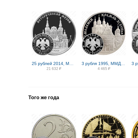
25 рублей 2014, ММД, Исторический музей proof
3 рубля 1995, ММД, Смоленск Proof
21 632
₽
4 465
₽
Того же года