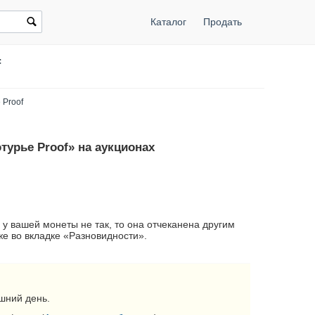
Каталог
Продать
f
 Proof
турье Proof» на аукционах
 у вашей монеты не так, то она отчеканена другим
е во вкладке «Разновидности».
шний день.