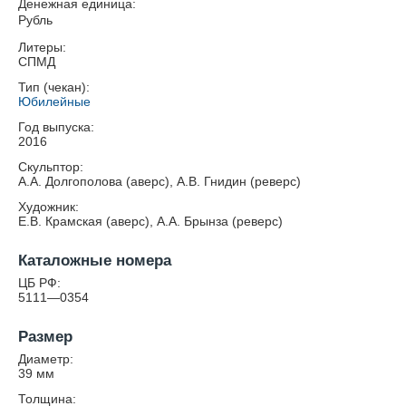
Денежная единица:
Рубль
Литеры:
СПМД
Тип (чекан):
Юбилейные
Год выпуска:
2016
Скульптор:
А.А. Долгополова (аверс), А.В. Гнидин (реверс)
Художник:
Е.В. Крамская (аверс), А.А. Брынза (реверс)
Каталожные номера
ЦБ РФ:
5111—0354
Размер
Диаметр:
39
мм
Толщина: