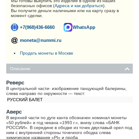
Мы готовы выкупить это изделие в одном из наших
безопасных офисов (
Адреса и как добраться
).
Вы получите деньги наличными или на карту сразу в
момент сделки.
+7(968)436-6660
WhatsApp
moneta@nummi.ru
Продать монеты в Москве
Описание
Реверс
В центральной части- изображение танцующей балерины,
слева направо по окружности — текст:
РУССКИЙ БАЛЕТ
Аверс
В верхней части по дуге канта обозначен номинал монеты
«50 рублей» и год чекана «1993 г.», внизу слова «БАНК
РОССИИ». В середине в ободке из точек двуглавый орел под
ним с внутренней стороны точечного ободка слева
химическое название «Pt» и проба