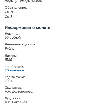
медь,цинк/медь,никель
Обозначение:
Cu-Ni
Cu-Zn
Информация о монете
Номинал:
50 рублей
Денежная единица:
Рубль
Литеры:
ЛМД
Тип (чекан):
Юбилейные
Год выпуска:
1994
Скульптор:
А.А. Долгополова.
Художник:
А.В. Бакланов.