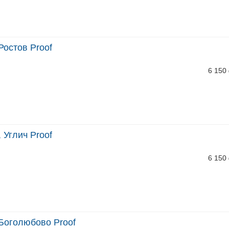
Ростов Proof
6 150
 Углич Proof
6 150
Боголюбово Proof