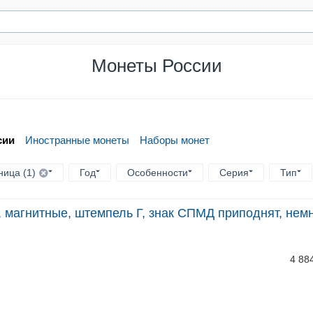
Монеты России
сии
Иностранные монеты
Наборы монет
ица (1)
Год
Особенности
Серия
Тип
 магнитные, штемпель Г, знак СПМД приподнят, нем
4 88