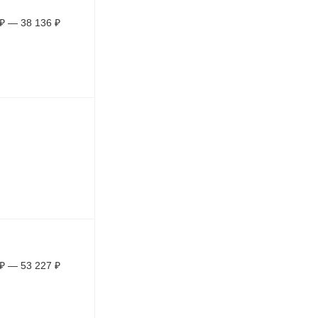
₽
—
38 136
₽
₽
—
53 227
₽