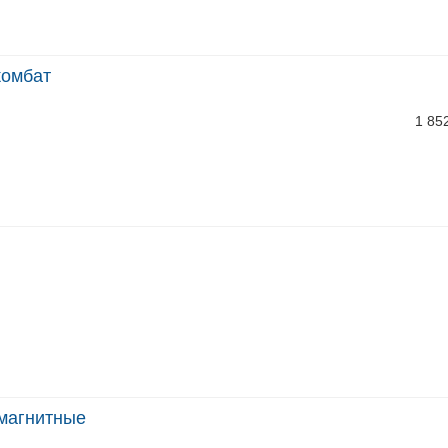
комбат
1 85
 магнитные