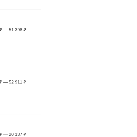
₽
—
51 398
₽
₽
—
52 911
₽
₽
—
20 137
₽