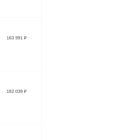
163 991
₽
182 038
₽