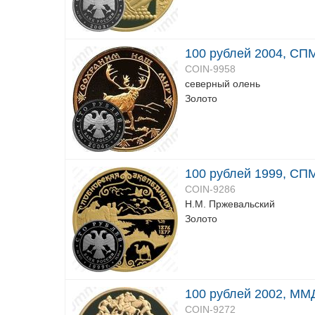
100 рублей 2004, СПМ
COIN-9958
северный олень
Золото
100 рублей 1999, СП
COIN-9286
Н.М. Пржевальский
Золото
100 рублей 2002, ММ
COIN-9272