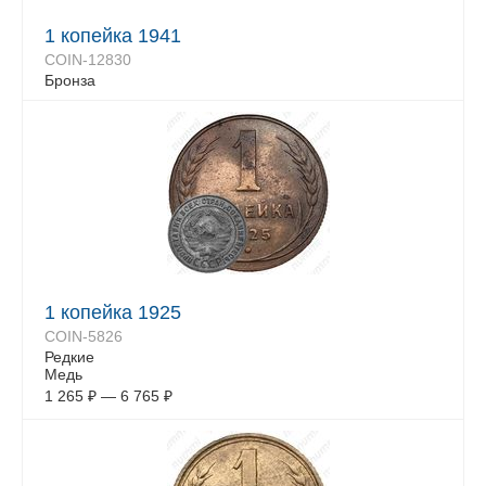
1 копейка 1941
COIN-12830
Бронза
1 копейка 1925
COIN-5826
Редкие
Медь
1 265
₽
—
6 765
₽