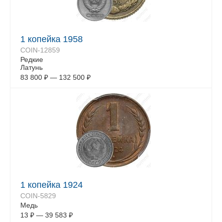
1 копейка 1958
COIN-12859
Редкие
Латунь
83 800
₽
—
132 500
₽
1 копейка 1924
COIN-5829
Медь
13
₽
—
39 583
₽