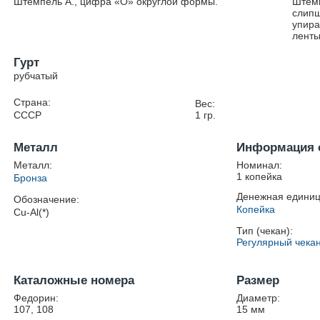
Штемпель А., цифра «О» округлой формы.
Штемп
слипш
упира
ленты
Гурт
рубчатый
Страна:
Вес:
СССР
1
гр.
Металл
Информация 
Металл:
Номинал:
1 копейка
Бронза
Денежная единиц
Обозначение:
Копейка
Cu-Al(*)
Тип (чекан):
Регулярный чека
Каталожные номера
Размер
Федорин:
Диаметр:
107, 108
15
мм