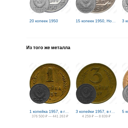
20 копеек 1950
15 копеек 1950, Новодел
Из того же металла
1 копейка 1957, в гербе 16 лент (герб 1956 года)
3 копейки 1957, в гербе 16 лент (герб 1956 года)
5 
376 500
₽
—
441 263
₽
4 259
₽
—
8 839
₽