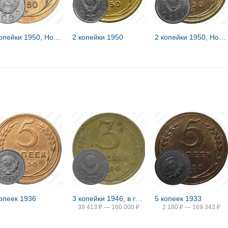
3 копейки 1950, Новодел
2 копейки 1950
2 копейки 1950, Новодел
копеек 1936
3 копейки 1946, в гербе 16 лент (герб 1948 года)
5 копеек 1933
39 413
₽
—
160 000
₽
2 180
₽
—
169 343
₽