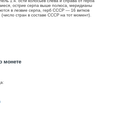
ель 1.4. ости колосьев слева и справа от герба
иеся, острие серпа выше полюса, меридианы
ются в лезвие серпа, герб СССР — 16 витков
 (число стран в составе СССР на тот момент).
о монете
а:
н