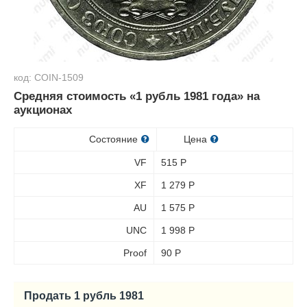
код: COIN-1509
Средняя стоимость «1 рубль 1981 года» на
аукционах
Состояние
Цена
VF
515
Р
XF
1 279
Р
AU
1 575
Р
UNC
1 998
Р
Proof
90
Р
Продать 1 рубль 1981