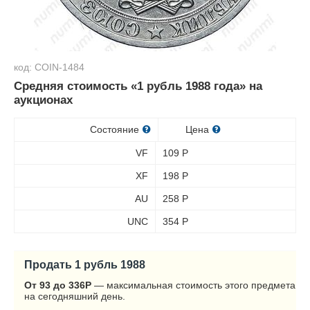
код: COIN-1484
Средняя стоимость «1 рубль 1988 года» на
аукционах
Состояние
Цена
VF
109
Р
XF
198
Р
AU
258
Р
UNC
354
Р
Продать 1 рубль 1988
От 93 до 336
Р
— максимальная стоимость этого предмета
на сегодняшний день.