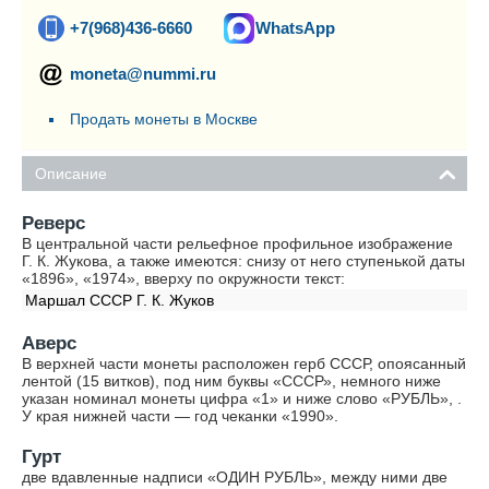
+7(968)436-6660
WhatsApp
moneta@nummi.ru
Продать монеты в Москве
Описание
Реверс
В центральной части рельефное профильное изображение
Г. К. Жукова, а также имеются: снизу от него ступенькой даты
«1896», «1974», вверху по окружности текст:
Маршал СССР Г. К. Жуков
Аверс
В верхней части монеты расположен герб СССР, опоясанный
лентой (15 витков), под ним буквы «СССР», немного ниже
указан номинал монеты цифра «1» и ниже слово «РУБЛЬ», .
У края нижней части — год чеканки «1990».
Гурт
две вдавленные надписи «ОДИН РУБЛЬ», между ними две