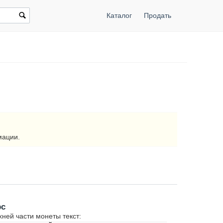
Каталог
Продать
мации.
рс
хней части монеты текст: