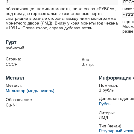
1
ГОС
обозначающая номинал монеты, ниже слово «РУБЛЬ»,
ниже 
под ним две горизонтальные заостренные черты
• ССС
смотрящие в разные стороны между ними монограмма
в цен
монетного двора (ЛМД). Внизу у края монеты год чекана
Моско
«1991». Слева колос, справа дубовая ветвь.
разве
Гурт
рубчатый.
Страна:
Вес:
СССР
3.7
гр.
Металл
Информация 
Металл:
Номинал:
1 рубль
Мельхиор (медь-никель)
Денежная единиц
Обозначение:
Рубль
Cu-Ni
Литеры:
ЛМД
Тип (чекан):
Регулярный чека