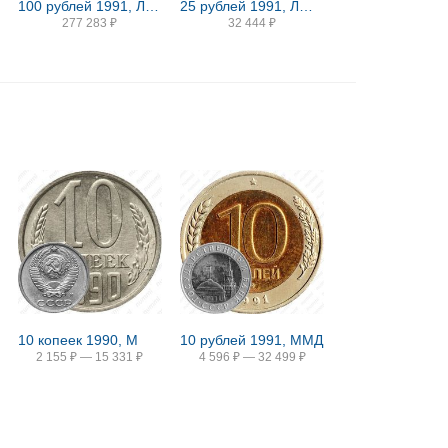
100 рублей 1991, ЛМД, балет
25 рублей 1991, ЛМД, балерина Proof
277 283
₽
32 444
₽
10 копеек 1990, М
10 рублей 1991, ММД
2 155
₽
—
15 331
₽
4 596
₽
—
32 499
₽