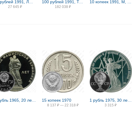
10 рублей 1991, ЛМД, балет
100 рублей 1991, Толстой Proof
10 копеек 1991, М, ГКЧП, перепутка
27 645
₽
182 038
₽
1 рубль 1965, 20 лет Победы, Редкие
15 копеек 1970
1 рубль 1975, 30 лет Победы, Редкие
8 137
₽
—
22 318
₽
3 315
₽