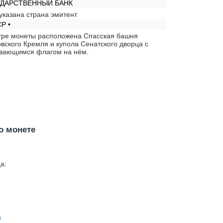
УДАРСТВЕННЫЙ БАНК
указана страна эмитент
Р •
тре монеты расположена Спасская башня
вского Кремля и купола Сенатского дворца с
вающимся флагом на нём.
о монете
а:
н