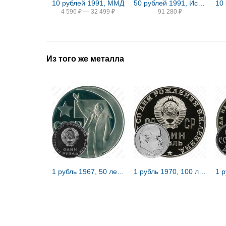
10 рублей 1991, ММД
50 рублей 1991, Исаакиевский собор Proof
4 596
₽
—
32 499
₽
91 280
₽
Из того же металла
1 рубль 1967, 50 лет Советской власти, Редкие
1 рубль 1970, 100 лет Ленину, Редкие