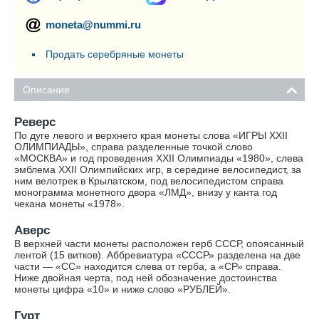
moneta@nummi.ru
Продать серебряные монеты
Описание
Реверс
По дуге левого и верхнего края монеты слова «ИГРЫ XXII
ОЛИМПИАДЫ», справа разделенные точкой слово
«МОСКВА» и год проведения XXII Олимпиады «1980», слева
эмблема XXII Олимпийских игр, в середине велосипедист, за
ним велотрек в Крылатском, под велосипедистом справа
монограмма монетного двора «ЛМД», внизу у канта год
чекана монеты «1978».
Аверс
В верхней части монеты расположен герб СССР, опоясанный
лентой (15 витков). Аббревиатура «СССР» разделена на две
части — «СС» находится слева от герба, а «СР» справа.
Ниже двойная черта, под ней обозначение достоинства
монеты цифра «10» и ниже слово «РУБЛЕЙ».
Гурт