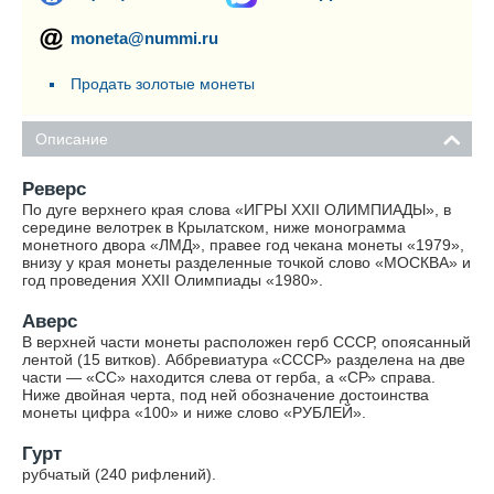
moneta@nummi.ru
Продать золотые монеты
Описание
Реверс
По дуге верхнего края слова «ИГРЫ XXII ОЛИМПИАДЫ», в
середине велотрек в Крылатском, ниже монограмма
монетного двора «ЛМД», правее год чекана монеты «1979»,
внизу у края монеты разделенные точкой слово «МОСКВА» и
год проведения XXII Олимпиады «1980».
Аверс
В верхней части монеты расположен герб СССР, опоясанный
лентой (15 витков). Аббревиатура «СССР» разделена на две
части — «СС» находится слева от герба, а «СР» справа.
Ниже двойная черта, под ней обозначение достоинства
монеты цифра «100» и ниже слово «РУБЛЕЙ».
Гурт
рубчатый (240 рифлений).