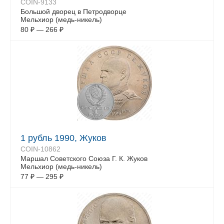
COIN-9133
Большой дворец в Петродворце
Мельхиор (медь-никель)
80
₽
—
266
₽
1 рубль 1990, Жуков
COIN-10862
Маршал Советского Союза Г. К. Жуков
Мельхиор (медь-никель)
77
₽
—
295
₽