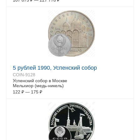
107 875
₽
—
227 778
₽
5 рублей 1990, Успенский собор
COIN-9128
Успенский собор в Москве
Мельхиор (медь-никель)
122
₽
—
175
₽