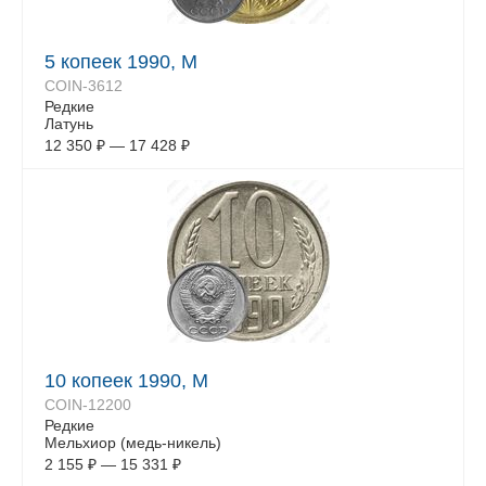
5 копеек 1990, М
COIN-3612
Редкие
Латунь
12 350
₽
—
17 428
₽
10 копеек 1990, М
COIN-12200
Редкие
Мельхиор (медь-никель)
2 155
₽
—
15 331
₽