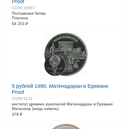
Proof
COIN-10087
Полтавская битва
Платина
64 253
₽
5 рублей 1990, Матенадаран в Ереване
Proof
COIN-9121
институт древних рукописей Матенадаран в Ереване
Мельхиор (медь-никель)
378
₽