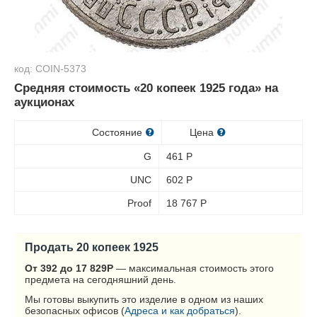
код: COIN-5373
Средняя стоимость «20 копеек 1925 года» на
аукционах
Состояние
Цена
G
461
Р
UNC
602
Р
Proof
18 767
Р
Продать 20 копеек 1925
От 392 до 17 829
Р
— максимальная стоимость этого
предмета на сегодняшний день.
Мы готовы выкупить это изделие в одном из наших
безопасных офисов (
Адреса и как добраться
).