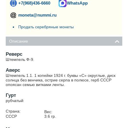
+7(968)436-6660
WhatsApp
moneta@nummi.ru
Продать серебряные монеты
Описание
Реверс
Штемпель Ф-9.
Аверс
Штемпель 1.1. 1 копейки 1924 г. буквы «С» округлые, диск
солнца без венчика, острие серпа в полюсе, герб СССР
опоясан семью витками ленты.
Гурт
рубчатый
Страна:
Вес:
СССР
3.6
гр.