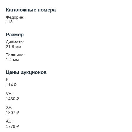
Каталожные номера
Федорин:
118
Размер
Диаметр:
21.8
мм
Толщина:
1.4
мм
Цены аукционов
F:
114
₽
VF:
1430
₽
XF:
1807
₽
AU:
1779
₽