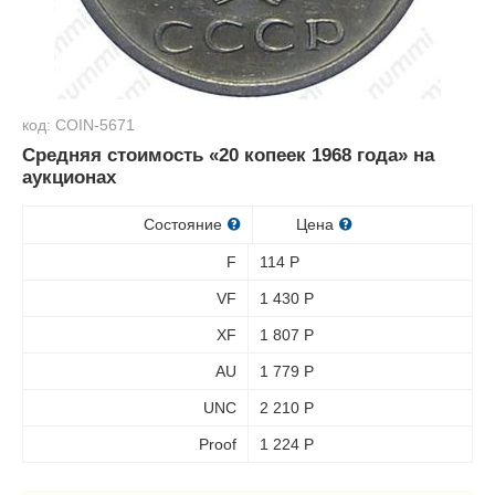
код: COIN-5671
Средняя стоимость «20 копеек 1968 года» на
аукционах
Состояние
Цена
F
114
Р
VF
1 430
Р
XF
1 807
Р
AU
1 779
Р
UNC
2 210
Р
Proof
1 224
Р