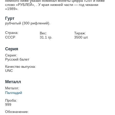
немного ниже указан номинал монеты цифра «25» и ниже
слово «РУБЛЕЙ», . У края нижней части — год чеканки
«1989».
Гурт
рубчатый (300 рифлений).
Страна:
Вес:
Тираж:
СССР
31.1
гр.
3500
шт.
Серия
Серия:
Русский балет
Качество выпуска:
UNC
Металл
Металл:
Палладий
Проба:
999
Обозначение: