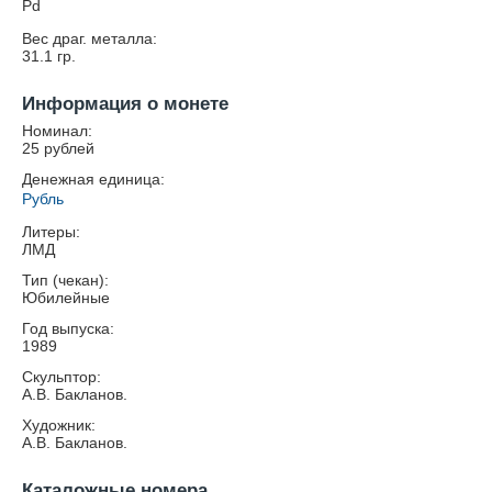
Pd
Вес драг. металла:
31.1
гр.
Информация о монете
Номинал:
25 рублей
Денежная единица:
Рубль
Литеры:
ЛМД
Тип (чекан):
Юбилейные
Год выпуска:
1989
Скульптор:
А.В. Бакланов.
Художник:
А.В. Бакланов.
Каталожные номера