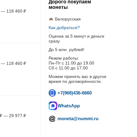
Дорого покупаем
монеты
—
118 460
₽
Белорусская
Как добраться?
Оценка за 5 минут и деньги
сразу.
До 5 млн. рублей!
Режим работы:
Пн-Пт c 11.00 до 19.00
—
118 460
₽
Сб с 11.00 до 17.00
Можем принять вас в другое
время по договорённости.
+7(968)436-6660
WhatsApp
₽
—
29 977
₽
moneta@nummi.ru