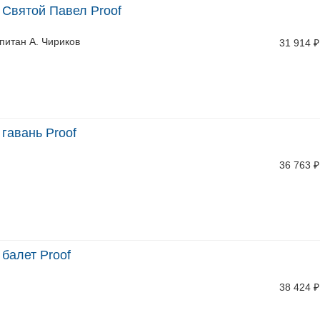
 Святой Павел Proof
питан А. Чириков
31 914
₽
 гавань Proof
36 763
₽
 балет Proof
38 424
₽