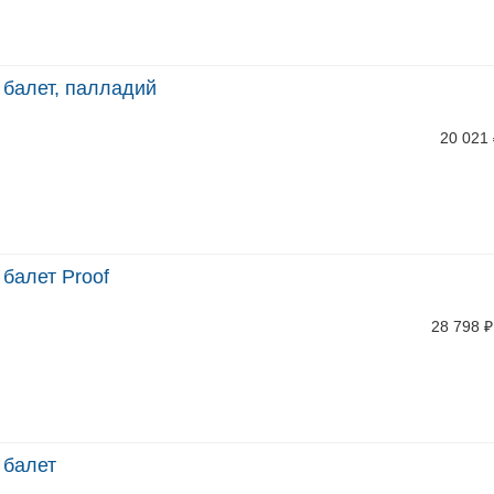
 балет, палладий
20 021
 балет Proof
28 798
₽
 балет