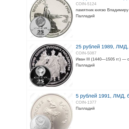
COIN-5124
памятник князю Владимиру 
Палладий
25 рублей 1989, ЛМД, 
COIN-5087
Иван III (1440—1505 гг.) —
Палладий
5 рублей 1991, ЛМД, 
COIN-1377
Палладий