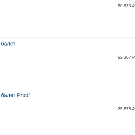
50 633
₽
 балет
52 307
₽
 балет Proof
25 878
₽