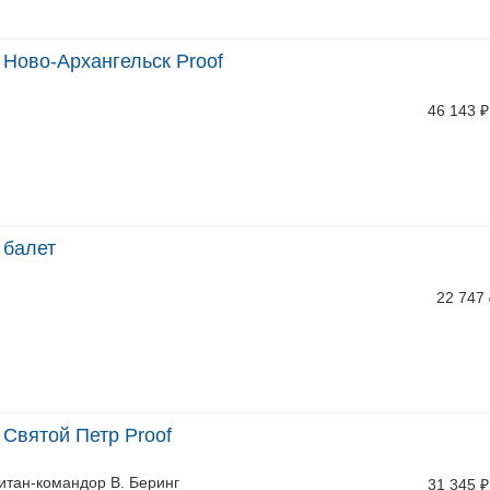
 Ново-Архангельск Proof
46 143
₽
 балет
22 747
 Святой Петр Proof
питан-командор В. Беринг
31 345
₽