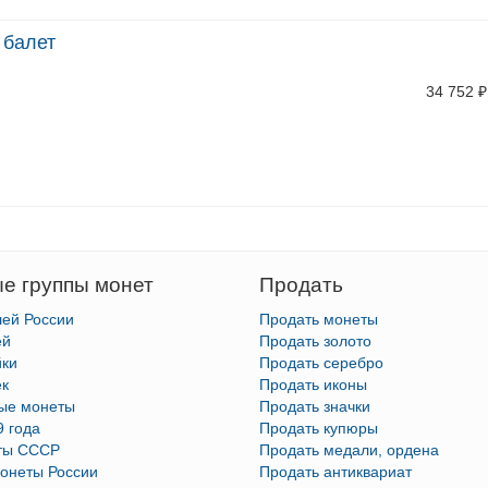
 балет
34 752
₽
е группы монет
Продать
лей России
Продать монеты
ей
Продать золото
йки
Продать серебро
ек
Продать иконы
тые монеты
Продать значки
9 года
Продать купюры
ты СССР
Продать медали, ордена
онеты России
Продать антиквариат