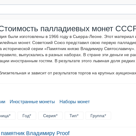
Стоимость палладиевых монет ССС
дия были изготовлены в 1966 году в
Сьерра-Леоне
. Этот материал
лейных монет. Советский Союз представил свою первую палладиев
а исторической серии «Памятник князю Владимиру Святославичу».
правило, выпускались в разных наборах. В стране эти деньги не р
ации иностранным гостям. В результате этого львиная доля редких
лизительная и зависит от результатов торгов на крупных аукционах
сии
Иностранные монеты
Наборы монет
ница
Год
Серия
Тип
Группа
 памятник Владимиру Proof