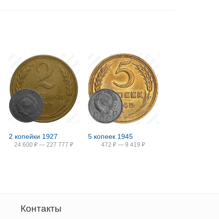
2 копейки 1927
5 копеек 1945
24 600
₽
—
227 777
₽
472
₽
—
9 419
₽
Контакты