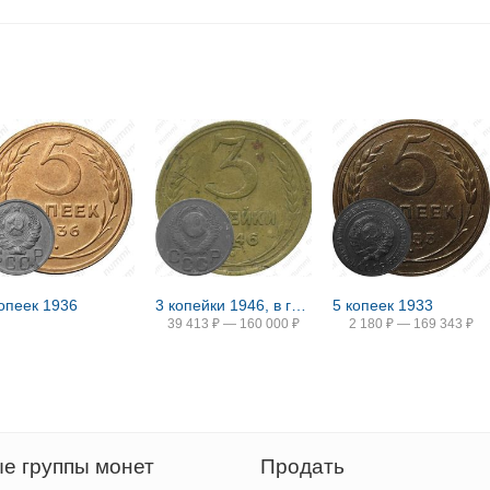
копеек 1936
3 копейки 1946, в гербе 16 лент (герб 1948 года)
5 копеек 1933
39 413
₽
—
160 000
₽
2 180
₽
—
169 343
₽
е группы монет
Продать