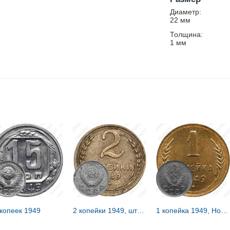
Диаметр:
22
мм
Толщина:
1
мм
 копеек 1949
2 копейки 1949, штемпель 1.2Б, горизонтальная гаста в цифре «4» даты длинная
1 копейка 1949, Новодел