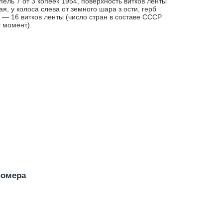
ель 7 от 3 копеек 1954, поверхность витков ленты
ая, у колоса слева от земного шара з ости, герб
— 16 витков ленты (число стран в составе СССР
т момент).
номера