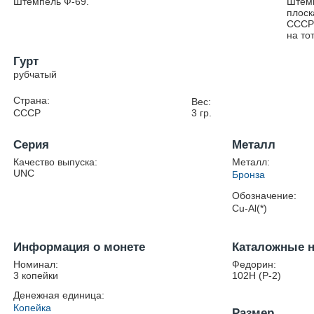
Штемпель Ф-69.
Штемп
плоск
СССР 
на то
Гурт
рубчатый
Страна:
Вес:
СССР
3
гр.
Серия
Металл
Качество выпуска:
Металл:
UNC
Бронза
Обозначение:
Cu-Al(*)
Информация о монете
Каталожные 
Номинал:
Федорин:
3 копейки
102Н (Р-2)
Денежная единица:
Копейка
Размер