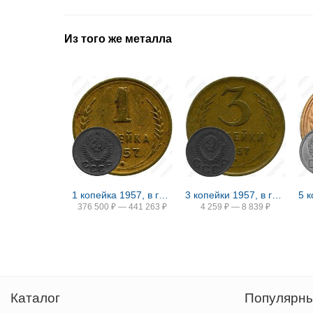
Из того же металла
1 копейка 1957, в гербе 16 лент (герб 1956 года)
3 копейки 1957, в гербе 16 лент (герб 1956 года)
5 
376 500
₽
—
441 263
₽
4 259
₽
—
8 839
₽
Каталог
Популярны