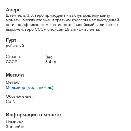
Аверс
Штемпель 3.3. герб приподнят к выступающему канту
монеты, между вторым и третьим колосом нет выходящей
ости, на африканском континенте Гвинейский залив четко
выражен, герб СССР опоясан 15 витками ленты.
Гурт
рубчатый
Страна:
Вес:
СССР
3.4
гр.
Металл
Металл:
Мельхиор (медь-никель)
Обозначение:
Cu-Ni
Информация о монете
Номинал:
3 копейки