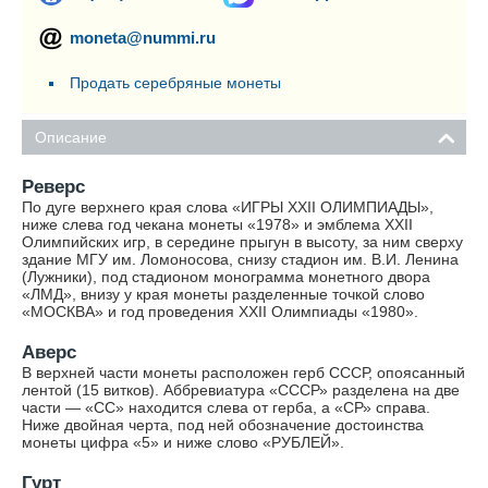
moneta@nummi.ru
Продать серебряные монеты
Описание
Реверс
По дуге верхнего края слова «ИГРЫ XXII ОЛИМПИАДЫ»,
ниже слева год чекана монеты «1978» и эмблема XXII
Олимпийских игр, в середине прыгун в высоту, за ним сверху
здание МГУ им. Ломоносова, снизу стадион им. В.И. Ленина
(Лужники), под стадионом монограмма монетного двора
«ЛМД», внизу у края монеты разделенные точкой слово
«МОСКВА» и год проведения XXII Олимпиады «1980».
Аверс
В верхней части монеты расположен герб СССР, опоясанный
лентой (15 витков). Аббревиатура «СССР» разделена на две
части — «СС» находится слева от герба, а «СР» справа.
Ниже двойная черта, под ней обозначение достоинства
монеты цифра «5» и ниже слово «РУБЛЕЙ».
Гурт