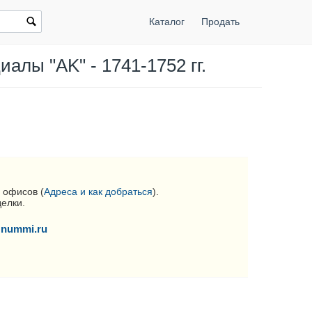
Каталог
Продать
алы "AK" - 1741-1752 гг.
 офисов (
Адреса и как добраться
).
делки.
nummi.ru