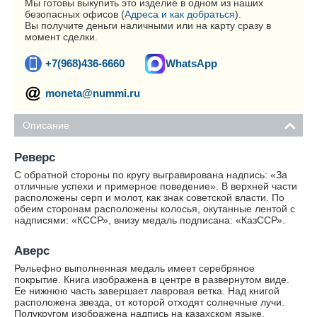
Мы готовы выкупить это изделие в одном из наших
безопасных офисов (
Адреса и как добраться
).
Вы получите деньги наличными или на карту сразу в
момент сделки.
+7(968)436-6660
WhatsApp
moneta@nummi.ru
Описание
Реверс
С обратной стороны по кругу выгравирована надпись: «За
отличные успехи и примерное поведение». В верхней части
расположены серп и молот, как знак советской власти. По
обеим сторонам расположены колосья, окутанные лентой с
надписями: «КССР», внизу медаль подписана: «КазССР».
Аверс
Рельефно выполненная медаль имеет серебряное
покрытие. Книга изображена в центре в развернутом виде.
Ее нижнюю часть завершает лавровая ветка. Над книгой
расположена звезда, от которой отходят солнечные лучи.
Полукругом изображена надпись на казахском языке.