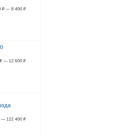
0
₽
—
8 400
₽
30
₽
—
12 600
₽
вода
—
122 400
₽