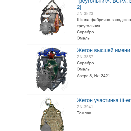
треугольник». ВСРХ.
2]
ZN-3823
Школа фабрично-заводског
треугольник
Серебро
Эмаль
Жетон высшей имени
ZN-3857
Серебро
Эмаль
Аверс 8, №: 2421
Жетон участинка III-е
ZN-3941
Томпак