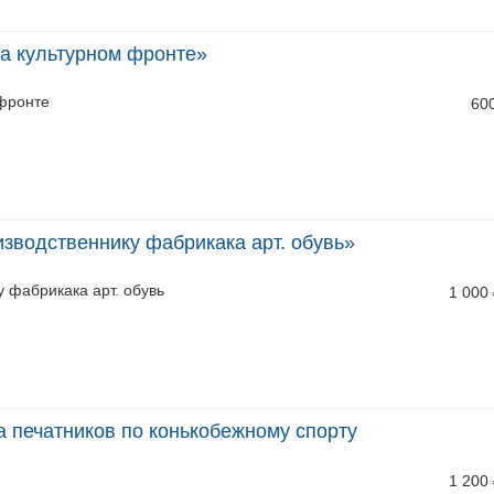
а культурном фронте»
 фронте
60
зводственнику фабрикака арт. обувь»
 фабрикака арт. обувь
1 000
а печатников по конькобежному спорту
1 200