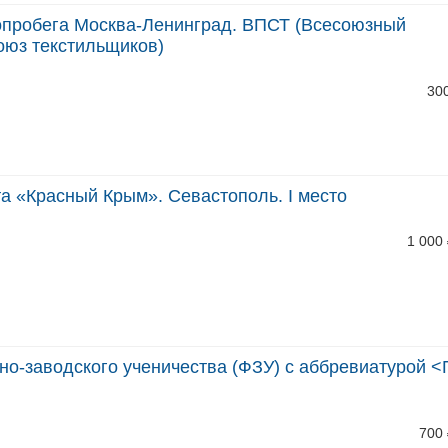
опробега Москва-Ленинград. ВПСТ (Всесоюзный
юз текстильщиков)
30
а «Красный Крым». Севастополь. I место
1 000
-заводского ученичества (ФЗУ) с аббревиатурой <П.Г
700