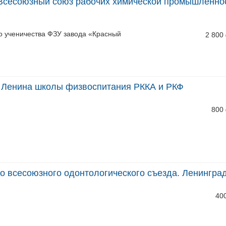
 Всесоюзный союз рабочих химической промышленнос
о ученичества ФЗУ завода «Красный
2 800
 Ленина школы физвоспитания РККА и РКФ
800
го всесоюзного одонтологического съезда. Ленинград 
40