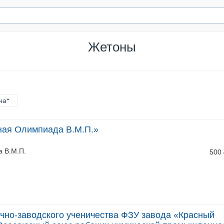
Жетоны
на
ная Олимпиада В.М.П.»
 В.М.П.
500
но-заводского ученичества ФЗУ завода «Красный