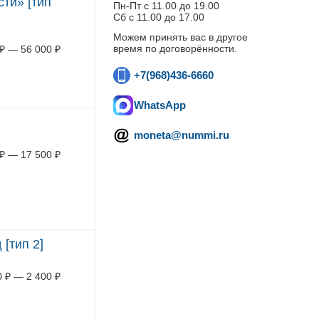
ти» [тип
Пн-Пт c 11.00 до 19.00
Сб с 11.00 до 17.00
Можем принять вас в другое
время по договорённости.
₽
—
56 000
₽
+7(968)436-6660
WhatsApp
moneta@nummi.ru
₽
—
17 500
₽
[тип 2]
0
₽
—
2 400
₽