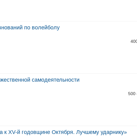
внований по волейболу
40
ожественной самодеятельности
500
а к XV-й годовщине Октября. Лучшему ударнику»