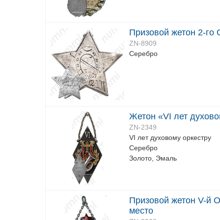
Призовой жетон 2-го
ZN-8909
Серебро
Жетон «VI лет духово
ZN-2349
VI лет духовому оркестру
Серебро
Золото, Эмаль
Призовой жетон V-й О
место