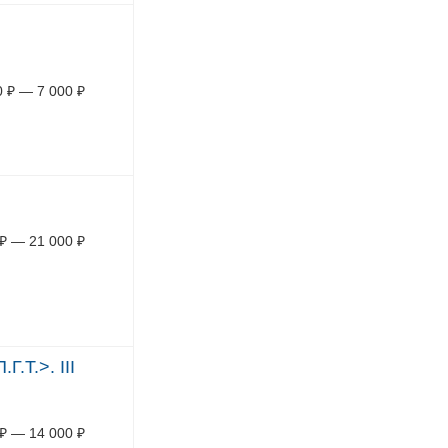
0
₽
—
7 000
₽
₽
—
21 000
₽
.Т.>. III
₽
—
14 000
₽