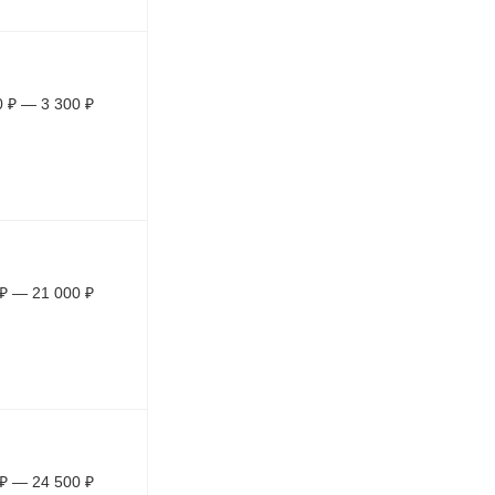
0
₽
—
3 300
₽
₽
—
21 000
₽
₽
—
24 500
₽