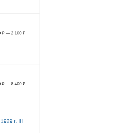
0
₽
—
2 100
₽
0
₽
—
8 400
₽
29 г. III