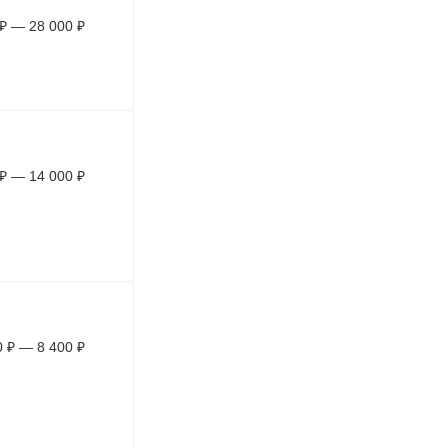
₽
—
28 000
₽
₽
—
14 000
₽
0
₽
—
8 400
₽