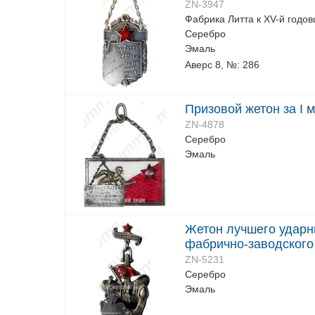
ZN-3947
Фабрика Литта к XV-й годо
Серебро
Эмаль
Аверс 8, №: 286
Призовой жетон за I 
ZN-4878
Серебро
Эмаль
Жетон лучшего ударн
фабрично-заводского
ZN-5231
Серебро
Эмаль