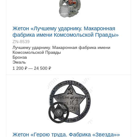
Жетон «Лучшему ударнику. Макaронная
фабрика имени Комсoмольской Правды»
ZN-8539
Лучшему ударнику. Макaронная фабрика имени
Комсoмольской Правды
Бронза
Эмаль
1 200
₽
—
24 500
₽
Жетон «Герою труда. Фабрика «Звезда»»