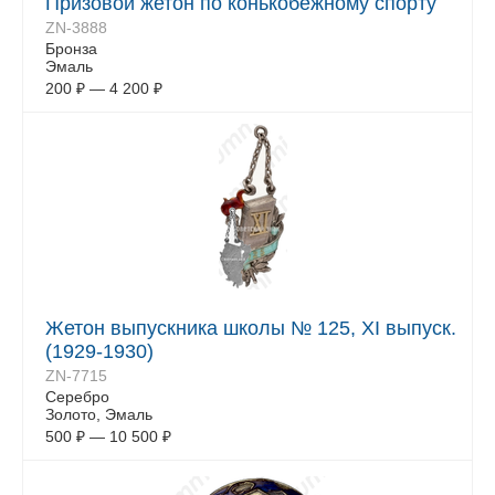
Призовой жетон по конькобежному спорту
ZN-3888
Бронза
Эмаль
200
₽
—
4 200
₽
Жетон выпускника школы № 125, XI выпуск.
(1929-1930)
ZN-7715
Серебро
Золото, Эмаль
500
₽
—
10 500
₽