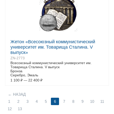
Жетон «Всесоюзный коммунистический
университет им. Товарища Сталина. V
выпуск»
ZN-2773
Всесоюзный коммунистический университет им.
Товарища Сталина. V выпуск
Бронза
Серебро, Эмаль
1 100
₽
—
22 400
₽
НАЗАД
1
2
3
4
5
6
7
8
9
10
11
12
13