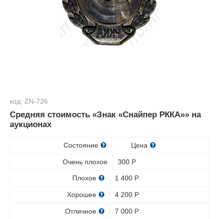
код: ZN-726
Средняя стоимость «Знак «Снайпер РККА»» на
аукционах
Состояние
Цена
Очень плохое
300
Р
Плохое
1 400
Р
Хорошее
4 200
Р
Отличное
7 000
Р