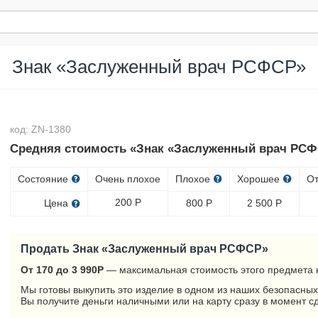
Знак «Заслуженный врач РСФСР»
код: ZN-1380
Средняя стоимость «Знак «Заслуженный врач РСФ
Состояние
Очень плохое
Плохое
Хорошее
О
200
Р
Цена
800
Р
2 500
Р
Продать Знак «Заслуженный врач РСФСР»
От 170 до 3 990
Р
— максимальная стоимость этого предмета 
Мы готовы выкупить это изделие в одном из наших безопасных
Вы получите деньги наличными или на карту сразу в момент с