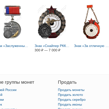
Знак «Заслуженный учитель школы РСФСР»
Знак «Снайпер РККА»
Знак «За отличную стрельбу. РККА»
300
₽
—
7 000
₽
е группы монет
Продать
лей России
Продать монеты
ей
Продать золото
йки
Продать серебро
ек
Продать иконы