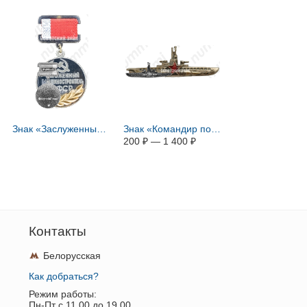
Знак «Заслуженный машиностроитель РСФСР»
Знак «Командир подводной лодки СССР»
200
₽
—
1 400
₽
Контакты
Белорусская
Как добраться?
Режим работы:
Пн-Пт c 11.00 до 19.00