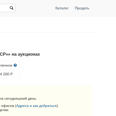
Каталог
Продать
СР»» на аукционах
тличное
4 200
Р
на сегодняшний день.
 офисов (
Адреса и как добраться
).
делки.