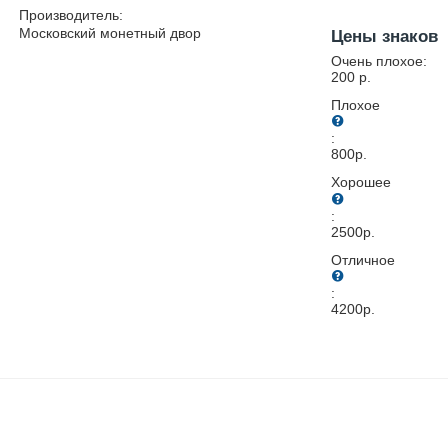
Производитель:
Московский монетный двор
Цены знаков
Очень плохое:
200
р.
Плохое
:
800
р.
Хорошее
:
2500
р.
Отличное
:
4200
р.