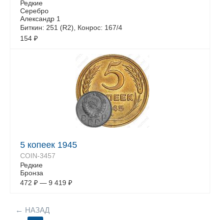
Редкие
Серебро
Александр 1
Биткин: 251 (R2), Конрос: 167/4
154
₽
5 копеек 1945
COIN-3457
Редкие
Бронза
472
₽
—
9 419
₽
НАЗАД