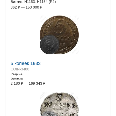
Биткин: Н1153, Н1154 (R2)
362
₽
—
153 000
₽
5 копеек 1933
COIN-3480
Редкие
Бронза
2 180
₽
—
169 343
₽