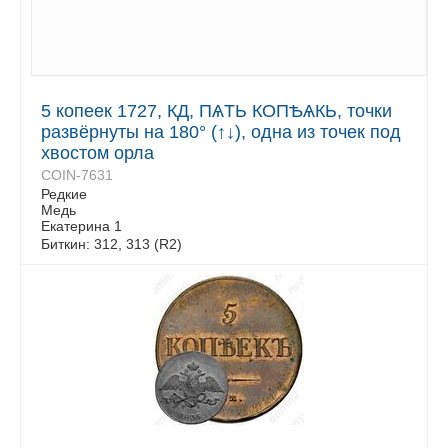
5 копеек 1727, КД, ПѦТЬ КОПѢѦКЬ, точки
развёрнуты на 180° (↑↓), одна из точек под
хвостом орла
COIN-7631
Редкие
Медь
Екатерина 1
Биткин: 312, 313 (R2)