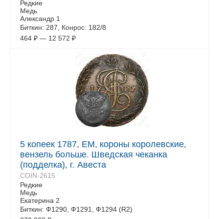
Редкие
Медь
Александр 1
Биткин: 287, Конрос: 182/8
464
₽
—
12 572
₽
5 копеек 1787, ЕМ, короны королевские,
вензель больше. Шведская чеканка
(подделка), г. Авеста
COIN-2615
Редкие
Медь
Екатерина 2
Биткин: Ф1290, Ф1291, Ф1294 (R2)