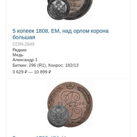
5 копеек 1808, ЕМ, над орлом корона
большая
COIN-2649
Редкие
Медь
Александр 1
Биткин: 296 (R1), Конрос: 182/13
3 629
₽
—
10 899
₽