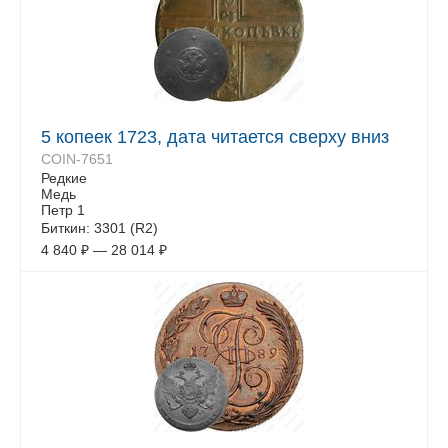
5 копеек 1723, дата читается сверху вниз
COIN-7651
Редкие
Медь
Петр 1
Биткин: 3301 (R2)
4 840
₽
—
28 014
₽