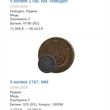
5 копеек 1788, КМ, Новодел
COIN-2535
Новодел, Редкие
Медь
Екатерина 2
Биткин: Н798 (R2)
71 858
₽
—
95 613
₽
5 копеек 1767, ММ
COIN-2628
Редкие
Медь
Екатерина 2
Биткин: 525 (R1), Конрос: 180/94
2 277
₽
—
18 000
₽