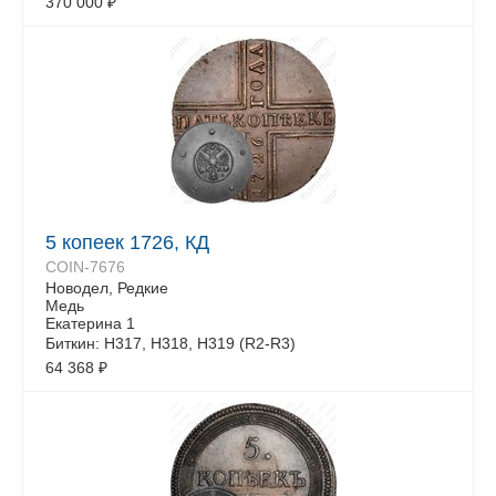
370 000
₽
5 копеек 1726, КД
COIN-7676
Новодел, Редкие
Медь
Екатерина 1
Биткин: Н317, Н318, Н319 (R2-R3)
64 368
₽