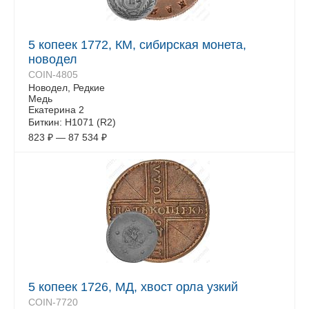
5 копеек 1772, КМ, сибирская монета,
новодел
COIN-4805
Новодел, Редкие
Медь
Екатерина 2
Биткин: Н1071 (R2)
823
₽
—
87 534
₽
5 копеек 1726, МД, хвост орла узкий
COIN-7720