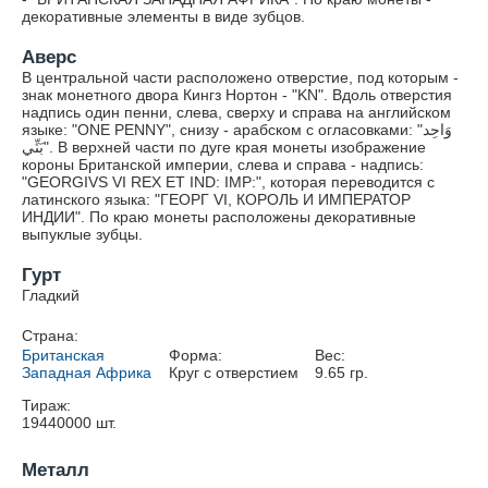
декоративные элементы в виде зубцов.
Аверс
В центральной части расположено отверстие, под которым -
знак монетного двора Кингз Нортон - "KN". Вдоль отверстия
надпись один пенни, слева, сверху и справа на английском
языке: "ONE PENNY", снизу - арабском с огласовками: "وَاحِد
بَنِّي". В верхней части по дуге края монеты изображение
короны Британской империи, слева и справа - надпись:
"GEORGIVS VI REX ET IND: IMP:", которая переводится с
латинского языка: "ГЕОРГ VI, КОРОЛЬ И ИМПЕРАТОР
ИНДИИ". По краю монеты расположены декоративные
выпуклые зубцы.
Гурт
Гладкий
Страна:
Британская
Форма:
Вес:
Западная Африка
Круг с отверстием
9.65
гр.
Тираж:
19440000
шт.
Металл