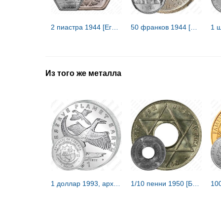
2 пиастра 1944 [Египет]
50 франков 1944 [Демократическая Республика Конго / Бельгийское Конго]
Из того же металла
1 доллар 1993, археоптерикс [Либерия] Proof
1/10 пенни 1950 [Британская Западная Африка]