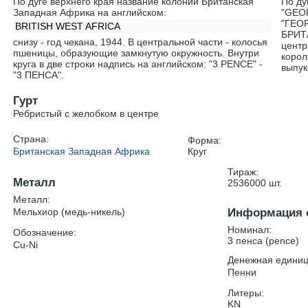
По дуге верхнего края название колонии Британская
По ду
Западная Африка на английском:
"GEOR
"ГЕО
BRITISH WEST AFRICA
БРИТ
снизу - год чекана, 1944. В центральной части - колосья
центр
пшеницы, образующие замкнутую окружность. Внутри
корол
круга в две строки надпись на английском: "3 PENCE" -
выпук
"3 ПЕНСА".
Гурт
Ребристый с желобком в центре
Страна:
Форма:
Британская Западная Африка
Круг
Тираж:
Металл
2536000
шт.
Металл:
Мельхиор (медь-никель)
Информация 
Номинал:
Обозначение:
3 пенса (pence)
Cu-Ni
Денежная единиц
Пенни
Литеры:
KN