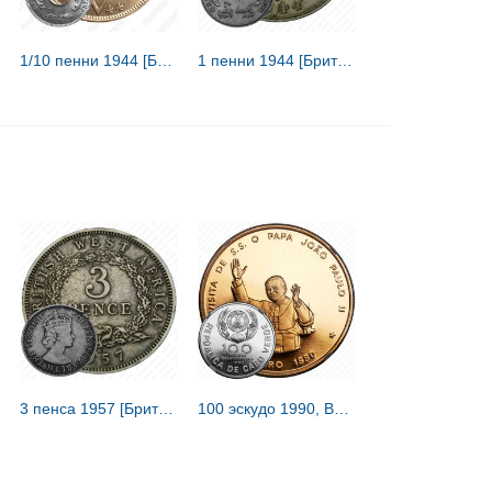
1/10 пенни 1944 [Британская Западная Африка]
1 пенни 1944 [Британская Западная Африка]
3 пенса 1957 [Британская Западная Африка]
100 эскудо 1990, Визит Папы [Кабо-Верде] Proof