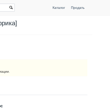
Каталог
Продать
фрика]
мации.
рс