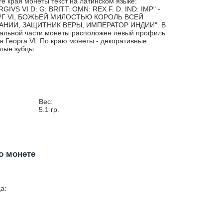
ге края монеты текст на латинском языке:
GIVS VI D: G: BRITT: OMN: REX F. D. IND: IMP" -
РГ VI, БОЖЬЕЙ МИЛОСТЬЮ КОРОЛЬ ВСЕЙ
АНИИ, ЗАЩИТНИК ВЕРЫ, ИМПЕРАТОР ИНДИИ". В
альной части монеты расположен левый профиль
я Георга VI. По краю монеты - декоративные
лые зубцы.
Вес:
5.1
гр.
о монете
а: