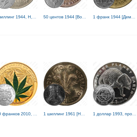
1 шиллинг 1944, H, знак монетного двора: "H" - Хитон, Бирмингем [Восточная Африка]
50 центов 1944 [Восточная Африка]
1 франк 1944 [Демократическая Республика Конго / Бельгийское Конго]
100 франков 2010, Конопля посевная (Cannabis sativa) (золото) [Бенин]
1 шиллинг 1961 [Нигер / Нигерия]
1 доллар 1993, протоцератопсы [Либерия] Proof