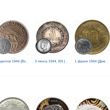
50 центов 1944 [Восточная Африка]
3 пенса 1944, KN [Британская Западная Африка]
1 франк 1944 [Демократическая Республика Конго / Бельгийское Конго]