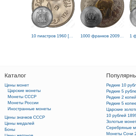
10 пиастров 1960 [Египет]
1000 франков 2009, год быка [Руанда]
Каталог
Популярны
Цены монет
Редкие 10 руб
Царские монеты
Редкие 5 рубл
Монеты СССР
Редкие 2 копе
Монеты России
Редкие 5 копе
Иностранные монеты
Царские золо
10 рублей 189
Цены значков СССР
Золотые моне
Цены медалей
Серебряные м
Боны
Монеты Сочи 
Цены жетонов