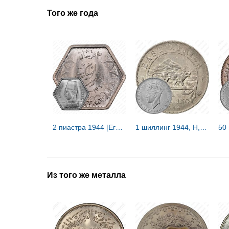
Того же года
2 пиастра 1944 [Египет]
1 шиллинг 1944, H, знак монетного двора: "H" - Хитон, Бирмингем [Восточная Африка]
Из того же металла