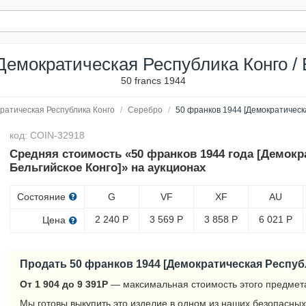
Демократическая Республика Конго / 
50 francs 1944
ратическая Республика Конго
/
Серебро
/
50 франков 1944 [Демократическа
код: COIN-32918
Средняя стоимость «50 франков 1944 года [Демокр
Бельгийское Конго]» на аукционах
Состояние
G
VF
XF
AU
2 240
Р
3 569
Р
3 858
Р
6 021
Р
Цена
Продать 50 франков 1944 [Демократическая Республ
От 1 904 до 9 391
Р
— максимальная стоимость этого предмета
Мы готовы выкупить это изделие в одном из наших безопасных