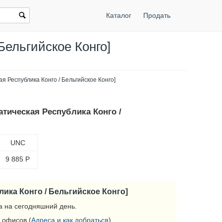
Каталог
Продать
Бельгийское Конго]
я Республика Конго / Бельгийское Конго]
атическая Республика Конго /
UNC
9 885
Р
ика Конго / Бельгийское Конго]
 на сегодняшний день.
 офисов (
Адреса и как добраться
).