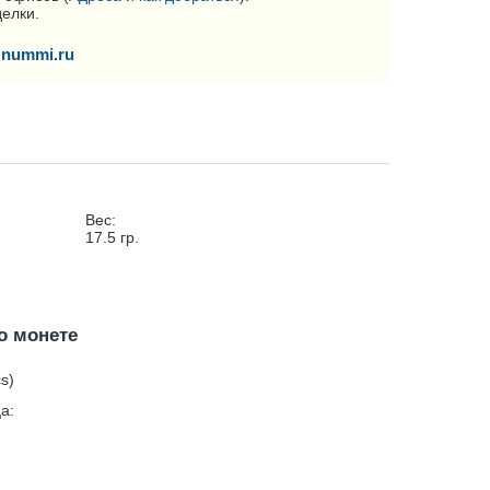
делки.
nummi.ru
Вес:
17.5
гр.
о монете
s)
а: