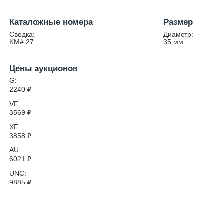
Каталожные номера
Размер
Сводка:
Диаметр:
KM# 27
35
мм
Цены аукционов
G:
2240
₽
VF:
3569
₽
XF:
3858
₽
AU:
6021
₽
UNC:
9885
₽