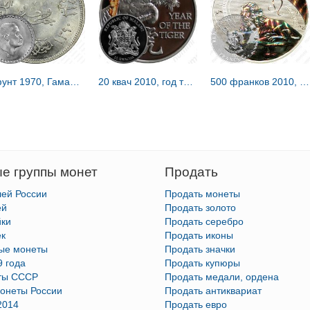
1 фунт 1970, Гамаль Абдель Насер [Египет]
20 квач 2010, год тигра [Малави] Proof
500 франков 2010, Лев [Камерун]
е группы монет
Продать
лей России
Продать монеты
ей
Продать золото
йки
Продать серебро
ек
Продать иконы
тые монеты
Продать значки
9 года
Продать купюры
ты СССР
Продать медали, ордена
онеты России
Продать антиквариат
2014
Продать евро