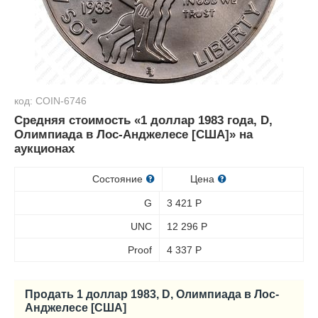
код: COIN-6746
Средняя стоимость «1 доллар 1983 года, D,
Олимпиада в Лос-Анджелесе [США]» на
аукционах
Состояние
Цена
G
3 421
Р
UNC
12 296
Р
Proof
4 337
Р
Продать 1 доллар 1983, D, Олимпиада в Лос-
Анджелесе [США]