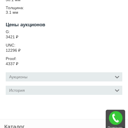
Толщина:
3.1
мм
Цены аукционов
G:
3421
₽
UNC:
12296
₽
Proof:
4337
₽
Аукционы
История
Каталог
Позвонить