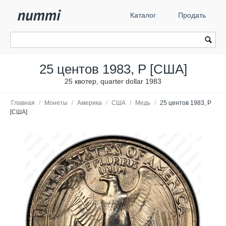
Каталог
Продать
25 центов 1983, P [США]
25 квотер, quarter dollar 1983
Главная
/
Монеты
/
Америка
/
США
/
Медь
/
25 центов 1983, P
[США]