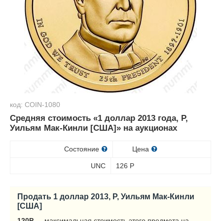
код: COIN-1080
Средняя стоимость «1 доллар 2013 года, P,
Уильям Мак-Кинли [США]» на аукционах
Состояние
Цена
UNC
126
Р
Продать 1 доллар 2013, P, Уильям Мак-Кинли
[США]
120
Р
— максимальная стоимость этого предмета на