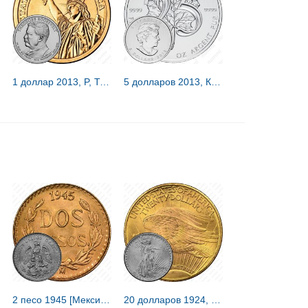
1 доллар 2013, P, Теодор Рузвельт [США]
5 долларов 2013, Канада [Канада]
2 песо 1945 [Мексика]
20 долларов 1924, двойной орёл [США]