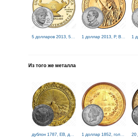
5 долларов 2013, 5 Star Generals, MacArthur (Дуглас Макартур) [США]
1 доллар 2013, P, Вудро Вильсон [США]
Из того же металла
дублон 1787, EB, дублон Брашера [США]
1 доллар 1852, голова Свободы [США]