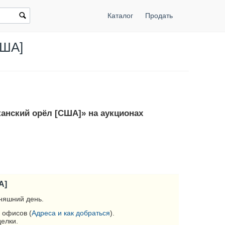
Каталог
Продать
США]
канский орёл [США]» на аукционах
А]
няшний день.
 офисов (
Адреса и как добраться
).
делки.