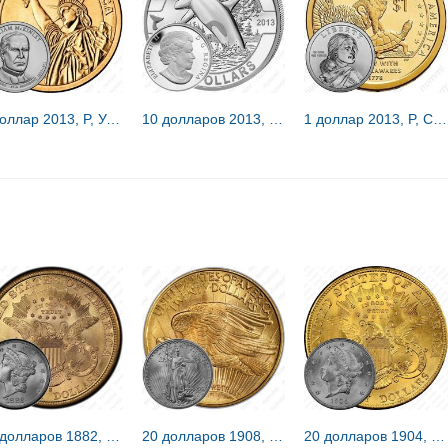
1 доллар 2013, P, Уильям Мак-Кинли [США]
10 долларов 2013, косатка [Канада] Proof
1 доллар 2013, P, Сакагавея [США]
20 долларов 1882, голова Свободы [США]
20 долларов 1908, двойной орёл [США]
20 долларов 1904, голова Свободы [США]