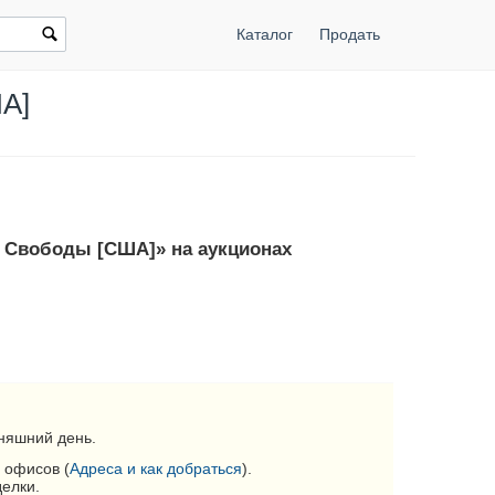
Каталог
Продать
ША]
а Свободы [США]» на аукционах
няшний день.
 офисов (
Адреса и как добраться
).
делки.