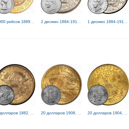
20000 рейсов 1889-1922 [Бразилия]
2 десимо 1884-1916 [Эквадор]
1 десимо 1884-1916 [Эквадор]
20 долларов 1882, голова Свободы [США]
20 долларов 1908, двойной орёл [США]
20 долларов 1904, голова Свободы [США]