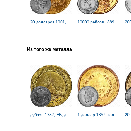
20 долларов 1901, S, голова Свободы [США]
10000 рейсов 1889-1921 [Бразилия]
Из того же металла
дублон 1787, EB, дублон Брашера [США]
1 доллар 1852, голова Свободы [США]