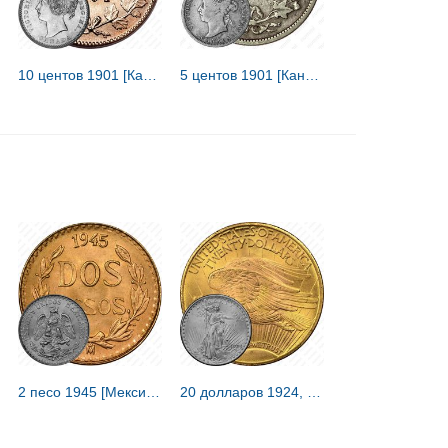
10 центов 1901 [Канада]
5 центов 1901 [Канада]
2 песо 1945 [Мексика]
20 долларов 1924, двойной орёл [США]