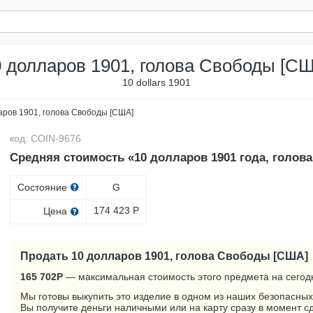
 долларов 1901, голова Свободы [С
10 dollars 1901
аров 1901, голова Свободы [США]
код: COIN-9676
Средняя стоимость «10 долларов 1901 года, голов
Состояние
G
174 423
Р
Цена
Продать 10 долларов 1901, голова Свободы [США]
165 702
Р
— максимальная стоимость этого предмета на сегод
Мы готовы выкупить это изделие в одном из наших безопасных
Вы получите деньги наличными или на карту сразу в момент с