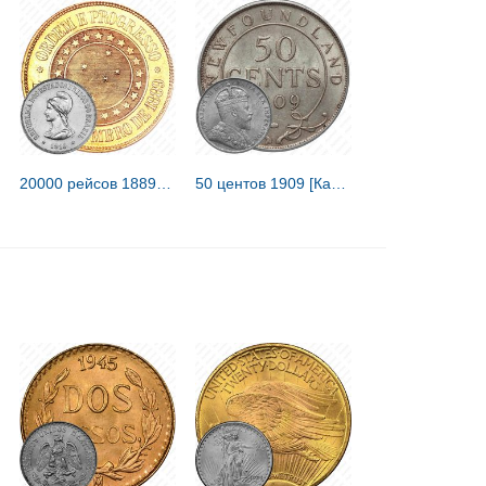
20000 рейсов 1889-1922 [Бразилия]
50 центов 1909 [Канада / Ньюфаундленд]