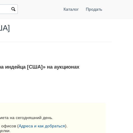
Каталог
Продать
ША]
ва индейца [США]» на аукционах
мета на сегодняшний день.
 офисов (
Адреса и как добраться
).
делки.