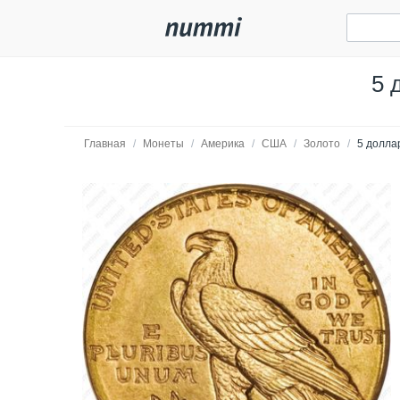
5 
Главная
/
Монеты
/
Америка
/
США
/
Золото
/
5 долла