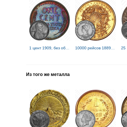
1 цент 1909, без обозначения монетного двора, литеры "VDB" на реверсе [США]
10000 рейсов 1889-1921 [Бразилия]
Из того же металла