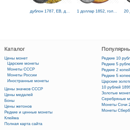
дублон 1787, EB, дублон Брашера [США]
1 доллар 1852, голова Свободы [США]
Каталог
Популярны
Цены монет
Редкие 10 руб
Царские монеты
Редкие 5 рубл
Монеты СССР
Редкие 2 копе
Монеты России
Редкие 5 копе
Иностранные монеты
Царские золо
10 рублей 189
Цены значков СССР
Золотые моне
Цены медалей
Серебряные м
Боны
Монеты Сочи 
Цены жетонов
Монеты Сберб
Редкие и ценные монеты
Клейма
Полная карта сайта