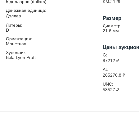
5 долларов (dollars)
KM# 129
Денежная единица:
Доллар
Размер
Литеры:
Диаметр:
D
21.6
мм
Ориентация:
Монетная
Цены аукцио
Художник:
G:
Bela Lyon Pratt
87212
₽
AU:
265276.8
₽
UNC:
58527
₽