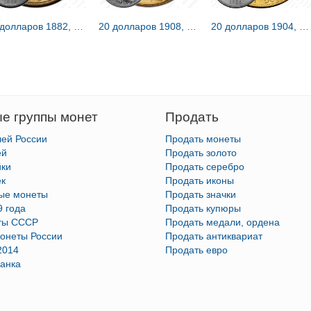
20 долларов 1882, голова Свободы [США]
20 долларов 1908, двойной орёл [США]
20 долларов 1904, голова Свободы [США]
е группы монет
Продать
лей России
Продать монеты
ей
Продать золото
йки
Продать серебро
ек
Продать иконы
тые монеты
Продать значки
9 года
Продать купюры
ты СССР
Продать медали, ордена
онеты России
Продать антиквариат
2014
Продать евро
анка