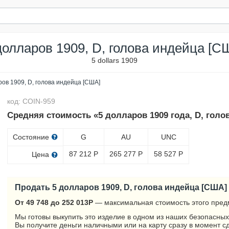
долларов 1909, D, голова индейца [С
5 dollars 1909
ров 1909, D, голова индейца [США]
код: COIN-959
Средняя стоимость «5 долларов 1909 года, D, голо
Состояние
G
AU
UNC
87 212
Р
265 277
Р
58 527
Р
Цена
Продать 5 долларов 1909, D, голова индейца [США]
От 49 748 до 252 013
Р
— максимальная стоимость этого пред
Мы готовы выкупить это изделие в одном из наших безопасных
Вы получите деньги наличными или на карту сразу в момент с