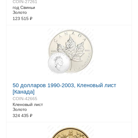
COIN-27261
год Свиньи
Золото
123 515
₽
50 долларов 1990-2003, Кленовый лист
[Канада]
COIN-42665
Кленовый лист
Золото
324 435
₽