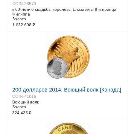
COIN-28573
к 60-летию свадьбы королевы Елизаветы II и принца
Филиппа
Золото
1 632 608
₽
200 долларов 2014, Воющий волк [Канада]
COIN-41016
Воющий волк
Золото
324 435
₽