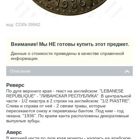
код: COIN-39942
Внимание! Мы НЕ готовы купить этот предмет.
Данные о стоимости приведены в качестве справочной
информации.
Описание
Реверс
По дуге верхнего края - текст на английском: "LEBANESE
REPUBLIQUE" - "ЛИВАНСКАЯ РЕСПУБЛИКА". В центральной
части - 1/2 пиастра в 2 строки на английском: "1/2 PIASTRE".
Слева и справа от неё - 2 связки травы, которые
пересекаются снизу и перевязаны бантом. Под ним - год
чекана: "1936". По краям канта расположены декоративные
выпуклые зубцы.
Аверс
В верхней части по дуге края монеты - надпись на арабском