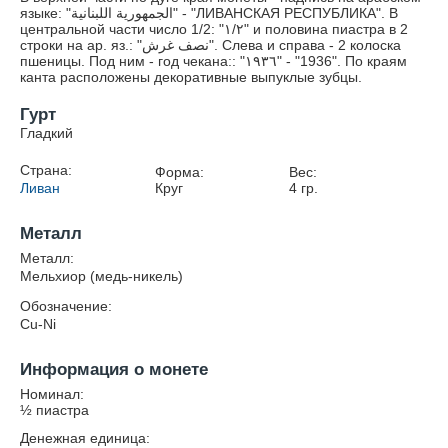
языке: "الجمهورية اللبنانية" - "ЛИВАНСКАЯ РЕСПУБЛИКА". В
центральной части число 1/2: "١/٢" и половина пиастра в 2
строки на ар. яз.: "نصف غرش". Слева и справа - 2 колоска
пшеницы. Под ним - год чекана:: "١٩٣٦" - "1936". По краям
канта расположены декоративные выпуклые зубцы.
Гурт
Гладкий
Страна:
Форма:
Вес:
Ливан
Круг
4
гр.
Металл
Металл:
Мельхиор (медь-никель)
Обозначение:
Cu-Ni
Информация о монете
Номинал:
½ пиастра
Денежная единица: