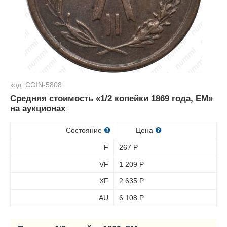
код: COIN-5808
Средняя стоимость «1/2 копейки 1869 года, ЕМ»
на аукционах
Состояние
Цена
F
267
Р
VF
1 209
Р
XF
2 635
Р
AU
6 108
Р