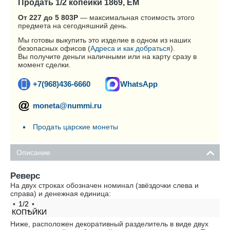
Продать 1/2 копейки 1869, ЕМ
От 227 до 5 803
Р
— максимальная стоимость этого
предмета на сегодняшний день.
Мы готовы выкупить это изделие в одном из наших
безопасных офисов (
Адреса и как добраться
).
Вы получите деньги наличными или на карту сразу в
момент сделки.
+7(968)436-6660
WhatsApp
moneta@nummi.ru
Продать царские монеты
Описание
Реверс
На двух строках обозначен номинал (звёздочки слева и
справа) и денежная единица:
⋆ 1/2 ⋆
КОПѢЙКИ
Ниже, расположен декоративный разделитель в виде двух