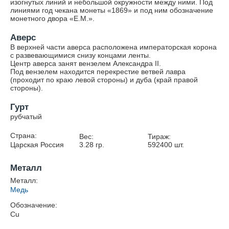
изогнутых линий и небольшой окружности между ними. Под
линиями год чекана монеты «1869» и под ним обозначение
монетного двора «Е.М.».
Аверс
В верхней части аверса расположена императорская корона
с развевающимися снизу концами ленты.
Центр аверса занят вензелем Александра II.
Под вензелем находится перекрестие ветвей лавра
(проходит по краю левой стороны) и дуба (край правой
стороны).
Гурт
рубчатый
Страна:
Вес:
Тираж:
Царская Россия
3.28
гр.
592400
шт.
Металл
Металл:
Медь
Обозначение:
Cu