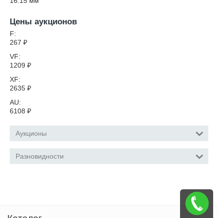
16.15
мм
Цены аукционов
F:
267
₽
VF:
1209
₽
XF:
2635
₽
AU:
6108
₽
Аукционы
Разновидности