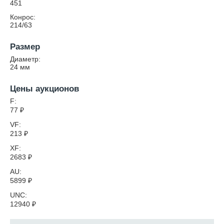
451
Конрос:
214/63
Размер
Диаметр:
24
мм
Цены аукционов
F:
77
₽
VF:
213
₽
XF:
2683
₽
AU:
5899
₽
UNC:
12940
₽