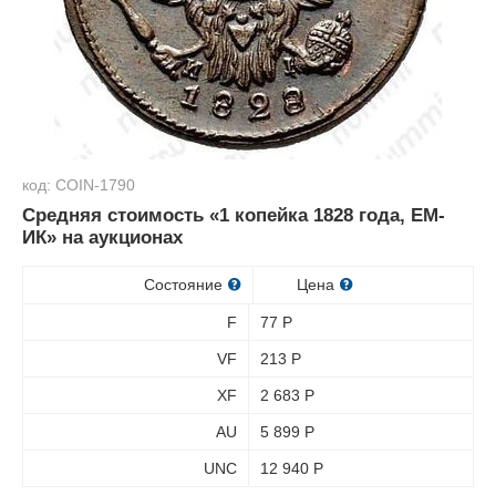
код: COIN-1790
Средняя стоимость «1 копейка 1828 года, ЕМ-
ИК» на аукционах
Состояние
Цена
F
77
Р
VF
213
Р
XF
2 683
Р
AU
5 899
Р
UNC
12 940
Р