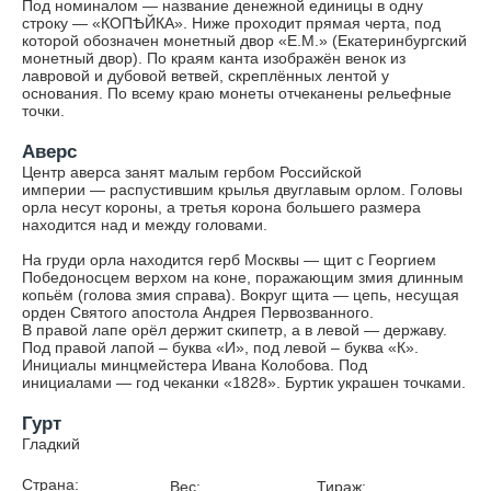
Под номиналом — название денежной единицы в одну
строку — «КОПѢЙКА». Ниже проходит прямая черта, под
которой обозначен монетный двор «Е.М.» (Екатеринбургский
монетный двор). По краям канта изображён венок из
лавровой и дубовой ветвей, скреплённых лентой у
основания. По всему краю монеты отчеканены рельефные
точки.
Аверс
Центр аверса занят малым гербом Российской
империи — распустившим крылья двуглавым орлом. Головы
орла несут короны, а третья корона большего размера
находится над и между головами.
На груди орла находится герб Москвы — щит с Георгием
Победоносцем верхом на коне, поражающим змия длинным
копьём (голова змия справа). Вокруг щита — цепь, несущая
орден Святого апостола Андрея Первозванного.
В правой лапе орёл держит скипетр, а в левой — державу.
Под правой лапой – буква «И», под левой – буква «К».
Инициалы минцмейстера Ивана Колобова. Под
инициалами — год чеканки «1828». Буртик украшен точками.
Гурт
Гладкий
Страна:
Вес:
Тираж: