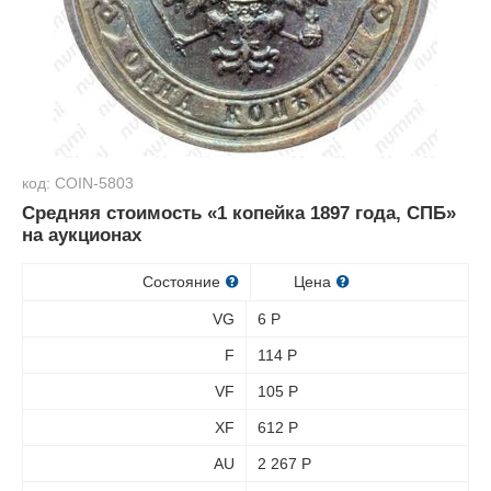
код: COIN-5803
Средняя стоимость «1 копейка 1897 года, СПБ»
на аукционах
Состояние
Цена
VG
6
Р
F
114
Р
VF
105
Р
XF
612
Р
AU
2 267
Р