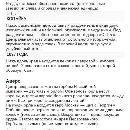
На двух строках обозначен номинал (пятиконечные
звёздочки слева и справа) и денежная единица:
⋆ 1 ⋆
КОПѢЙКА
Ниже, расположен декоративный разделитель в виде двух
изогнутых линий и небольшой окружности между ними. Под
разделителем — обозначение монетного двора «С.П.Б.».
Центральная часть отделена от остального изображения,
окружностью в виде точек. В верхней части полукругом
углубленный текст:
1897 ГОДА
Ниже вдоль края находится венок из лавровой и дубовой
ветвей. У основания ветви связаны лентой, узел которой
образует бант.
Аверс
Центр аверса занят малым гербом Российской
империи — двуглавым орлом. Обе головы орла несут
короны, а третья корона большего размера находится между
ними. Все три короны соединены лентой.
На груди орла находится герб Москвы — щит с Георгием
Победоносцем верхом на коне, поражающим змия длинным
копьём (голова змия слева). Вокруг щита — цепь, несущая
орден Святого апостола Андрея Первозванного.
Гербы на крыльях (по четыре на каждом крыле):