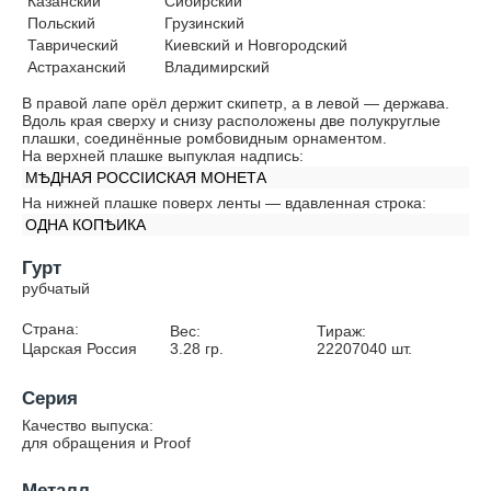
Казанский
Сибирский
Польский
Грузинский
Таврический
Киевский и Новгородский
Астраханский
Владимирский
В правой лапе орёл держит скипетр, а в левой — держава.
Вдоль края сверху и снизу расположены две полукруглые
плашки, соединённые ромбовидным орнаментом.
На верхней плашке выпуклая надпись:
МѢДНАЯ РОССIИСКАЯ МОНЕТА
На нижней плашке поверх ленты — вдавленная строка:
ОДНА КОПѢИКА
Гурт
рубчатый
Страна:
Вес:
Тираж:
Царская Россия
3.28
гр.
22207040
шт.
Серия
Качество выпуска:
для обращения и Proof
Металл