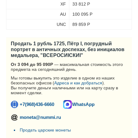
XF
33 812
Р
AU
100 095
Р
UNC
89 859
Р
Продать 1 рубль 1725, Пётр I, погрудный
портрет в античных доспехах, без инициалов
медальера, "ВСЕРОСИIСКИI"
От 3 094 до 95 090
Р
— максимальная стоимость этого
предмета на сегодняшний день.
Мы готовы выкупить это изделие в одном из наших
безопасных офисов (
Адреса и как добраться
).
Вы получите деньги наличными или на карту сразу в
момент сделки.
+7(968)436-6660
WhatsApp
moneta@nummi.ru
Продать царские монеты