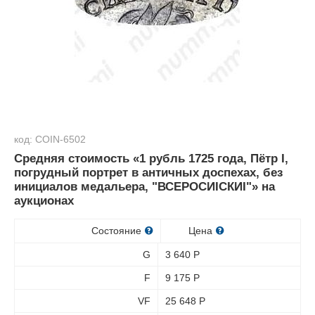
код: COIN-6502
Средняя стоимость «1 рубль 1725 года, Пётр I,
погрудный портрет в античных доспехах, без
инициалов медальера, "ВСЕРОСИIСКИI"» на
аукционах
Состояние
Цена
G
3 640
Р
F
9 175
Р
VF
25 648
Р