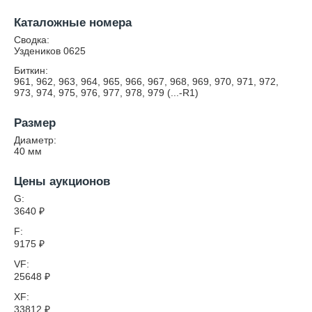
Каталожные номера
Сводка:
Уздеников 0625
Биткин:
961, 962, 963, 964, 965, 966, 967, 968, 969, 970, 971, 972,
973, 974, 975, 976, 977, 978, 979 (...-R1)
Размер
Диаметр:
40
мм
Цены аукционов
G:
3640
₽
F:
9175
₽
VF:
25648
₽
XF:
33812
₽