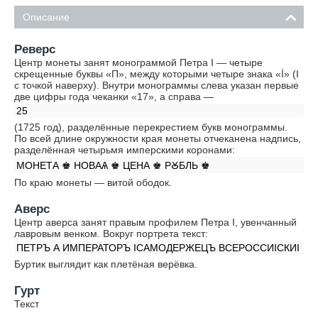
Описание
Реверс
Центр монеты занят монограммой Петра I — четыре
скрещенные буквы «П», между которыми четыре знака «İ» (I
с точкой наверху). Внутри монограммы слева указан первые
две цифры года чеканки «17», а справа —
25
(1725 год), разделённые перекрестием букв монограммы.
По всей длине окружности края монеты отчеканена надпись,
разделённая четырьмя имперскими коронами:
МОНЕТА ♚ НОВАѦ ♚ ЦЕНА ♚ РꙊБЛЬ ♚
По краю монеты — витой ободок.
Аверс
Центр аверса занят правым профилем Петра I, увенчанный
лавровым венком. Вокруг портрета текст:
ПЕТРЪ А ИМПЕРАТОРЪ IСАМОДЕРЖЕЦЪ ВСЕРОССИIСКИI
Буртик выглядит как плетёная верёвка.
Гурт
Текст