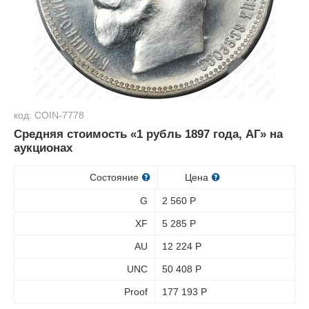
код: COIN-7778
Средняя стоимость «1 рубль 1897 года, АГ» на
аукционах
Состояние
Цена
G
2 560
Р
XF
5 285
Р
AU
12 224
Р
UNC
50 408
Р
Proof
177 193
Р