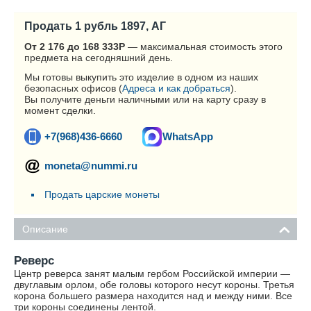
Продать 1 рубль 1897, АГ
От 2 176 до 168 333
Р
— максимальная стоимость этого
предмета на сегодняшний день.
Мы готовы выкупить это изделие в одном из наших
безопасных офисов (
Адреса и как добраться
).
Вы получите деньги наличными или на карту сразу в
момент сделки.
+7(968)436-6660
WhatsApp
moneta@nummi.ru
Продать царские монеты
Описание
Реверс
Центр реверса занят малым гербом Российской империи —
двуглавым орлом, обе головы которого несут короны. Третья
корона большего размера находится над и между ними. Все
три короны соединены лентой.