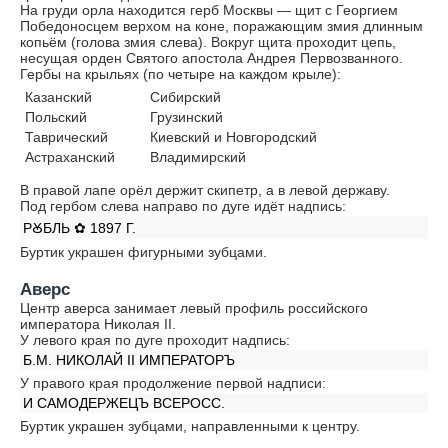
На груди орла находится герб Москвы — щит с Георгием
Победоносцем верхом на коне, поражающим змия длинным
копьём (голова змия слева). Вокруг щита проходит цепь,
несущая орден Святого апостола Андрея Первозванного.
Гербы на крыльях (по четыре на каждом крыле):
Казанский
Сибирский
Польский
Грузинский
Таврический
Киевский и Новгородский
Астраханский
Владимирский
В правой лапе орёл держит скипетр, а в левой державу.
Под гербом слева направо по дуге идёт надпись:
РꙊБЛЬ ✿ 1897 Г.
Буртик украшен фигурными зубцами.
Аверс
Центр аверса занимает левый профиль российского
императора Николая II.
У левого края по дуге проходит надпись:
Б.М. НИКОЛАЙ II ИМПЕРАТОРЪ
У правого края продолжение первой надписи:
И САМОДЕРЖЕЦЪ ВСЕРОСС.
Буртик украшен зубцами, направленными к центру.